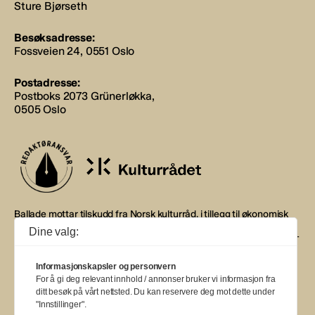
Sture Bjørseth
Besøksadresse:
Fossveien 24, 0551 Oslo
Postadresse:
Postboks 2073 Grünerløkka,
0505 Oslo
Ballade mottar tilskudd fra Norsk kulturråd, i tillegg til økonomisk
støtte fra eierne NOPA, Norsk komponistforening og
Dine valg:
Musikkforleggerne. Ballade drives etter Redaktør- og Vær Varsom-
plakaten.
Informasjonskapsler og personvern
BALLADE — NORGES MUSIKKMAGASIN
For å gi deg relevant innhold / annonser bruker vi informasjon fra
ditt besøk på vårt nettsted. Du kan reservere deg mot dette under
"Innstillinger".