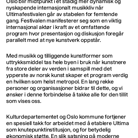
Oslo blir midtpunkt i et stadig mer dynamisk og
nyskapende internasjonalt musikkliv når
Ultimafestivalen går av stabelen for femtende
gang. Festivalen manifesterer seg som en viktig
internasjonal aktør i kraft av et omfattende
program hvor presentasjon og diskusjon foregår
parallelt med at nye kunstverk oppstår.
Med musikk og tilliggende kunstformer som
uttrykksmiddel tas hele byen i bruk når kunstnere
fra store deler av verden i samspill med det
ypperste av norsk kunst skaper et program verdig
en hvilken som helst metropol. En lang rekke
personer og organisasjoner bidrar til dette, og vi
ønsker i denne forbindelse å takke alle for den tillit
som vises oss.
Kulturdepartementet og Oslo kommune fortjener
en spesiell takk for arbeidet med å etablere Ultima
som knutepunktinstitusjon, og for betydelig
økonomisk støtte. En slik satsning på moderne