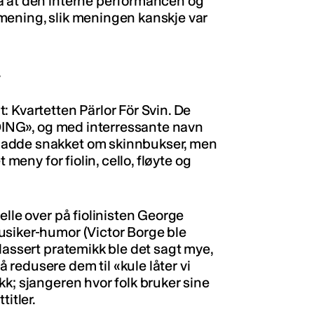
a at den interne performancen og
mening, slik meningen kanskje var
.
 Kvartetten Pärlor För Svin. De
POING», og med interressante navn
hadde snakket om skinnbukser, men
 meny for fiolin, cello, fløyte og
elle over på fiolinisten George
usiker-humor (Victor Borge ble
lassert pratemikk ble det sagt mye,
redusere dem til «kule låter vi
k; sjangeren hvor folk bruker sine
titler.