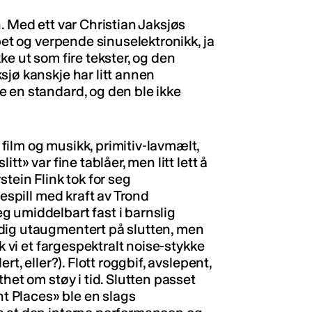
. Med ett var Christian Jaksjøs
pet og verpende sinuselektronikk, ja
ke ut som fire tekster, og den
sjø kanskje har litt annen
 en standard, og den ble ikke
ilm og musikk, primitiv-lavmælt,
tt» var fine tablåer, men litt lett å
tein Flink tok for seg
respill med kraft av Trond
 umiddelbart fast i barnslig
dig utaugmentert på slutten, men
k vi et fargespektralt noise-stykke
t, eller?). Flott roggbif, avslepent,
het om støy i tid. Slutten passet
nt Places» ble en slags