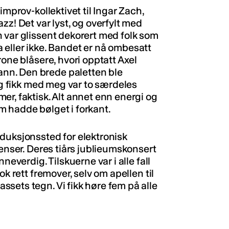
improv-kollektivet til Ingar Zach,
zz! Det var lyst, og overfylt med
 var glissent dekorert med folk som
ima eller ikke. Bandet er nå ombesatt
rone blåsere, hvori opptatt Axel
nn. Den brede paletten ble
jeg fikk med meg var to særdeles
r, faktisk. Alt annet enn energi og
m hadde bølget i forkant.
duksjonssted for elektronisk
renser. Deres tiårs jublieumskonsert
neverdig. Tilskuerne var i alle fall
k rett fremover, selv om apellen til
sets tegn. Vi fikk høre fem på alle