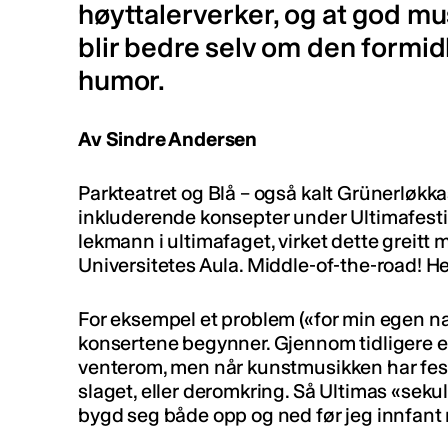
høyttalerverker, og at god m
blir bedre selv om den formi
humor.
Av Sindre Andersen
Parkteatret og Blå – også kalt Grünerløkkas
inkluderende konsepter under Ultimafesti
lekmann i ultimafaget, virket dette greitt mo
Universitetes Aula. Middle-of-the-road! He
For eksempel et problem («for min egen na
konsertene begynner. Gjennom tidligere er
venterom, men når kunstmusikken har festi
slaget, eller deromkring. Så Ultimas «seku
bygd seg både opp og ned før jeg innfant