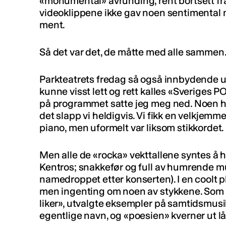
«monumental» avrunding, rent bortsett fr
videoklippene ikke gav noen sentimental 
ment.
Så det var det, de måtte med alle sammen
Parkteatrets fredag så også innbydende ut:
kunne visst lett og rett kalles «Sveriges 
på programmet satte jeg meg ned. Noen 
det slapp vi heldigvis. Vi fikk en velkjemmet
piano, men uformelt var liksom stikkordet.
Men alle de «rocka» vekttallene syntes å h
Kentros; snakkefør og full av humrende m
namedroppet etter konserten). I en coolt p
men ingenting om noen av stykkene. Som å 
liker», utvalgte eksempler på samtidsmusik
egentlige navn, og «poesien» kverner ut låt