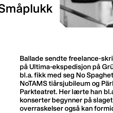
 Småplukk
Ballade sendte freelance-skr
på Ultima-ekspedisjon på Grü
bl.a. fikk med seg No Spaghett
NoTAMS tiårsjubileum og Pärl
Parkteatret. Her lærte han bl.
konserter begynner på slaget,
overraskelser også kan form