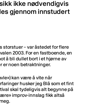
usikk ikke nødvendigvis
dles gjennom innstudert
 storstuer – var åstedet for flere
valen 2003. For en fastboende, en
t å bli dullet bort i et hjørne av
r er noen betraktninger.
vle») kan være å vite når
faringer husker jeg Blå som et fint
val skal tydeligvis alt begynne på
lære» improv-innslag fikk altså
 meg.