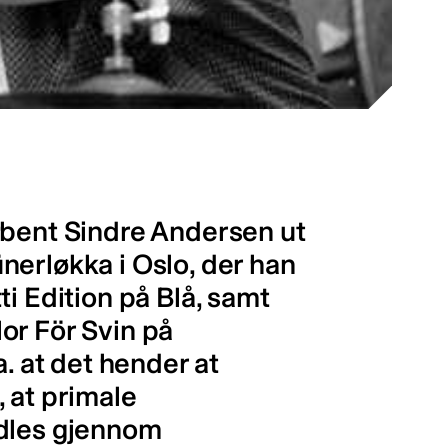
ibent Sindre Andersen ut
nerløkka i Oslo, der han
i Edition på Blå, samt
or För Svin på
a. at det hender at
 at primale
idles gjennom