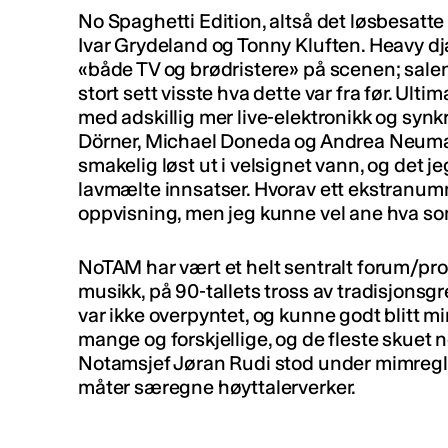
No Spaghetti Edition, altså det løsbesatte 
Ivar Grydeland og Tonny Kluften. Heavy dja
«både TV og brødristere» på scenen; salen
stort sett visste hva dette var fra før. Ult
med adskillig mer live-elektronikk og synk
Dörner, Michael Doneda og Andrea Neuma
smakelig løst ut i velsignet vann, og det 
lavmælte innsatser. Hvorav ett ekstranumme
oppvisning, men jeg kunne vel ane hva so
NoTAM har vært et helt sentralt forum/pro
musikk, på 90-tallets tross av tradisjonsg
var ikke overpyntet, og kunne godt blitt min
mange og forskjellige, og de fleste skuet no
Notamsjef Jøran Rudi stod under mimreglas
måter særegne høyttalerverker.