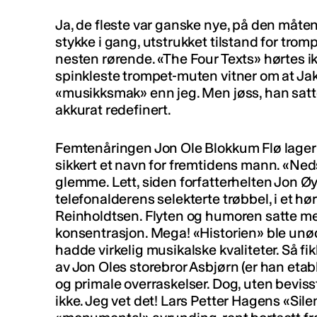
Ja, de fleste var ganske nye, på den måten
stykke i gang, utstrukket tilstand for trom
nesten rørende. «The Four Texts» hørtes ik
spinkleste trompet-muten vitner om at Jak
«musikksmak» enn jeg. Men jøss, han satte
akkurat redefinert.
Femtenåringen Jon Ole Blokkum Flø lager f
sikkert et navn for fremtidens mann. «Nedsli
glemme. Lett, siden forfatterhelten Jon Øys
telefonalderens selekterte trøbbel, i et hø
Reinholdtsen. Flyten og humoren satte meg
konsentrasjon. Mega! «Historien» ble unø
hadde virkelig musikalske kvaliteter. Så fik
av Jon Oles storebror Asbjørn (er han etabler
og primale overraskelser. Dog, uten bevisst
ikke. Jeg vet det! Lars Petter Hagens «Sile