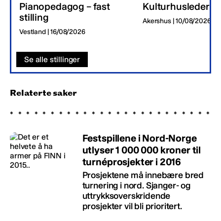
Pianopedagog – fast
Kulturhusleder
stilling
Akershus | 10/08/2026
Vestland | 16/08/2026
Se alle stillinger
Relaterte saker
Festspillene i Nord-Norge
utlyser 1 000 000 kroner til
turnéprosjekter i 2016
Prosjektene må innebære bred
turnering i nord. Sjanger- og
uttrykksoverskridende
prosjekter vil bli prioritert.