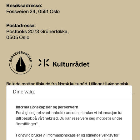
Besøksadresse:
Fossveien 24, 0551 Oslo
Postadresse:
Postboks 2073 Grünerløkka,
0505 Oslo
Ballade mottar tilskudd fra Norsk kulturråd, i tillegg til økonomisk
støtte fra eierne NOPA, Norsk komponistforening og
Dine valg:
Musikkforleggerne. Ballade drives etter Redaktør- og Vær Varsom-
plakaten.
Informasjonskapsler og personvern
BALLADE — NORGES MUSIKKMAGASIN
For å gi deg relevant innhold / annonser bruker vi informasjon fra
ditt besøk på vårt nettsted. Du kan reservere deg mot dette under
"Innstillinger".
For øvrig bruker vi informasjonskapsler og lignende verktøy for