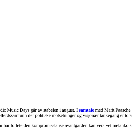
dic Music Days går av stabelen i august. I
samtale
med Marit Paasche s
i et velferdssamfunn der politiske motsetninger og visjonær tankegang er to
ar har forlete den kompromisslause avantgarden kan vera «et melankols