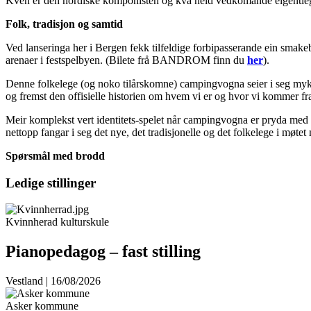
Kven er den nordiske komponisten og kva held vedkomande eigentleg p
Folk, tradisjon og samtid
Ved lanseringa her i Bergen fekk tilfeldige forbipasserande ein smak
arenaer i festspelbyen. (Bilete frå BANDROM finn du
her
).
Denne folkelege (og noko tilårskomne) campingvogna seier i seg mykje o
og fremst den offisielle historien om hvem vi er og hvor vi kommer fr
Meir komplekst vert identitets-spelet når campingvogna er pryda med e
nettopp fangar i seg det nye, det tradisjonelle og det folkelege i møte
Spørsmål med brodd
Ledige stillinger
Kvinnherad kulturskule
Pianopedagog – fast stilling
Vestland | 16/08/2026
Asker kommune