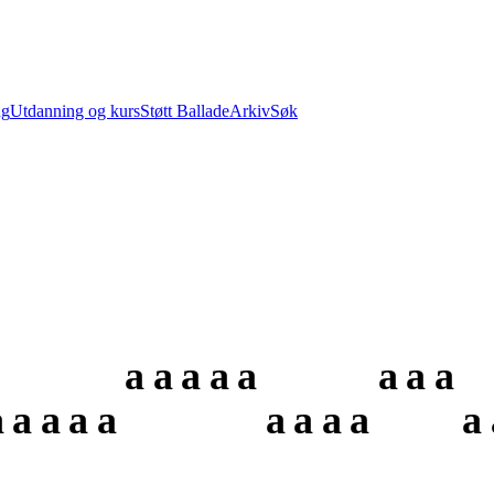
ng
Utdanning og kurs
Støtt Ballade
Arkiv
Søk
a
a
a
a
a
a
a
a
a
a
a
a
a
a
a
a
a
a