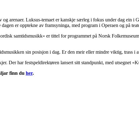
ktiv og arenaer. Luksus-temaet er kanskje særleg i fokus under dag ein
dje dagen er opptekne av framsyninga, med program i Operaen og på tea
l nordisk samtidsmusikk« er tittel for programmet på Norsk Folkemuseum
smusikken sin posisjon i dag. Er den meir eller mindre viktig, trass i at 
jer. Der har festspeldirektøren lansert sitt standpunkt, med utseg
net «K
ljar finn du
her
.