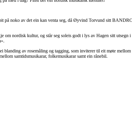
å med i dag? Finst der ein nordisk musikalsk identitet?
ebit på noko av det ein kan venta seg, då Øyvind Torvund sitt BANDROM
m nordisk kultur, og står seg soleis godt i lys av Hagen sitt utsegn i f
a».
i blanding av rosemåling og tagging, som inviterer til eit møte mellom
t mellom samtidsmusikarar, folkemusikarar samt ein rånebil.