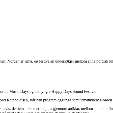
n. Norden er tema, og festivalen undersøkjer mellom anna nordisk luk
 Nordic Music Days og den yngre Happy Days Sound Festival.
rond Reinholdtsen, står bak programleggjinga samt tematikken: Norden 
valavis, der tematikken er utdjupa gjennom artiklar, mellom anna om fi