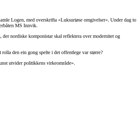
 i Gamle Logen, med overskrifta «Luksuriøse omgivelser«. Under dag to
terbåten MS Innvik.
, der nordiske komponistar skal reflektera over modernitet og
rolla den ein gong spelte i det offentlege var større?
unst utvider politikkens virkeområde».