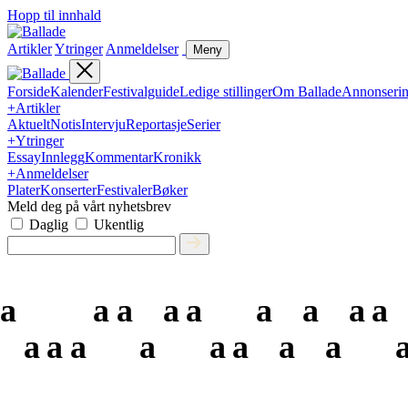
Hopp til innhald
Artikler
Ytringer
Anmeldelser
Meny
Forside
Kalender
Festivalguide
Ledige stillinger
Om Ballade
Annonseri
+
Artikler
Aktuelt
Notis
Intervju
Reportasje
Serier
+
Ytringer
Essay
Innlegg
Kommentar
Kronikk
+
Anmeldelser
Plater
Konserter
Festivaler
Bøker
Meld deg på vårt nyhetsbrev
Daglig
Ukentlig
a
a
a
a
a
a
a
a
a
a
a
a
a
a
a
a
a