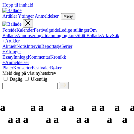
Hopp til innhald
Artikler
Ytringer
Anmeldelser
Meny
Forside
Kalender
Festivalguide
Ledige stillinger
Om
Ballade
Annonsering
Utdanning og kurs
Støtt Ballade
Arkiv
Søk
+
Artikler
Aktuelt
Notis
Intervju
Reportasje
Serier
+
Ytringer
Essay
Innlegg
Kommentar
Kronikk
+
Anmeldelser
Plater
Konserter
Festivaler
Bøker
Meld deg på vårt nyhetsbrev
Daglig
Ukentlig
a
a
a
a
a
a
a
a
a
a
a
a
a
a
a
a
a