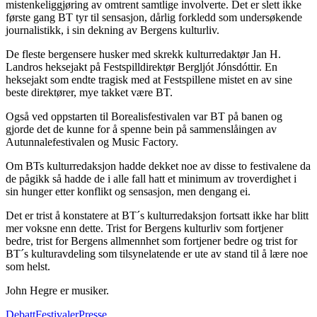
mistenkeliggjøring av omtrent samtlige involverte. Det er slett ikke
første gang BT tyr til sensasjon, dårlig forkledd som undersøkende
journalistikk, i sin dekning av Bergens kulturliv.
De fleste bergensere husker med skrekk kulturredaktør Jan H.
Landros heksejakt på Festspilldirektør Bergljót Jónsdóttir. En
heksejakt som endte tragisk med at Festspillene mistet en av sine
beste direktører, mye takket være BT.
Også ved oppstarten til Borealisfestivalen var BT på banen og
gjorde det de kunne for å spenne bein på sammenslåingen av
Autunnalefestivalen og Music Factory.
Om BTs kulturredaksjon hadde dekket noe av disse to festivalene da
de pågikk så hadde de i alle fall hatt et minimum av troverdighet i
sin hunger etter konflikt og sensasjon, men dengang ei.
Det er trist å konstatere at BT´s kulturredaksjon fortsatt ikke har blitt
mer voksne enn dette. Trist for Bergens kulturliv som fortjener
bedre, trist for Bergens allmennhet som fortjener bedre og trist for
BT´s kulturavdeling som tilsynelatende er ute av stand til å lære noe
som helst.
John Hegre er musiker.
Debatt
Festivaler
Presse