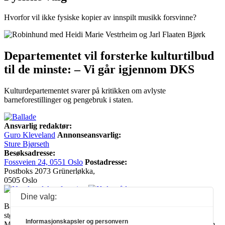
Hvorfor vil ikke fysiske kopier av innspilt musikk forsvinne?
Departementet vil forsterke kulturtilbud
til de minste: – Vi går igjennom DKS
Kulturdepartementet svarer på kritikken om avlyste
barneforestillinger og pengebruk i staten.
Ansvarlig redaktør:
Guro Kleveland
Annonseansvarlig:
Sture Bjørseth
Besøksadresse:
Fossveien 24, 0551 Oslo
Postadresse:
Postboks 2073 Grünerløkka,
0505 Oslo
Dine valg:
Ballade mottar tilskudd fra Norsk kulturråd, i tillegg til økonomisk
støtte fra eierne NOPA, Norsk komponistforening og
Informasjonskapsler og personvern
Musikkforleggerne. Ballade drives etter Redaktør- og Vær Varsom-