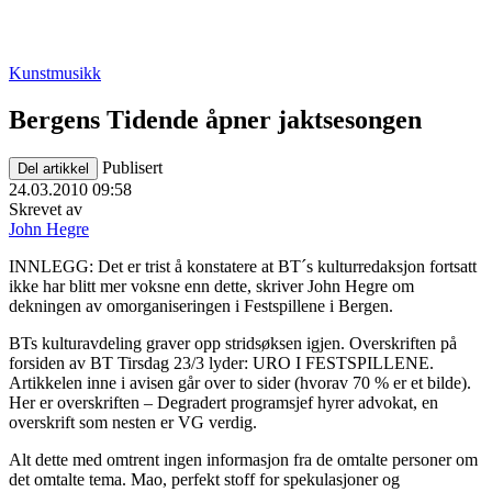
Kunstmusikk
Bergens Tidende åpner jaktsesongen
Publisert
Del artikkel
24.03.2010 09:58
Skrevet av
John Hegre
INNLEGG: Det er trist å konstatere at BT´s kulturredaksjon fortsatt
ikke har blitt mer voksne enn dette, skriver John Hegre om
dekningen av omorganiseringen i Festspillene i Bergen.
BTs kulturavdeling graver opp stridsøksen igjen. Overskriften på
forsiden av BT Tirsdag 23/3 lyder: URO I FESTSPILLENE.
Artikkelen inne i avisen går over to sider (hvorav 70 % er et bilde).
Her er overskriften – Degradert programsjef hyrer advokat, en
overskrift som nesten er VG verdig.
Alt dette med omtrent ingen informasjon fra de omtalte personer om
det omtalte tema. Mao, perfekt stoff for spekulasjoner og