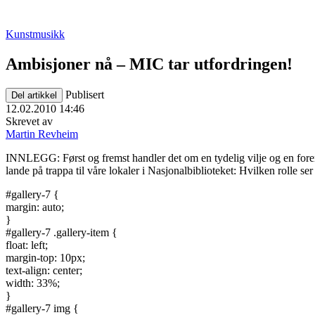
Kunstmusikk
Ambisjoner nå – MIC tar utfordringen!
Publisert
Del artikkel
12.02.2010 14:46
Skrevet av
Martin Revheim
INNLEGG: Først og fremst handler det om en tydelig vilje og en fore
lande på trappa til våre lokaler i Nasjonalbiblioteket: Hvilken rolle 
#gallery-7 {
margin: auto;
}
#gallery-7 .gallery-item {
float: left;
margin-top: 10px;
text-align: center;
width: 33%;
}
#gallery-7 img {