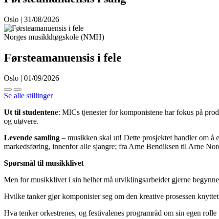
Oslo | 31/08/2026
Norges musikkhøgskole (NMH)
Førsteamanuensis i fele
Oslo | 01/09/2026
Se alle stillinger
Ut til studenten
e: MICs tjenester for komponistene har fokus på prod
og utøvere.
Levende samling
– musikken skal ut! Dette prosjektet handler om å eta
markedsføring, innenfor alle sjangre; fra Arne Bendiksen til Arne 
Spørsmål til musikklivet
Men for musikklivet i sin helhet må utviklingsarbeidet gjerne begynne
Hvilke tanker gjør komponister seg om den kreative prosessen knyttet ti
Hva tenker orkestrenes, og festivalenes programråd om sin egen rolle i