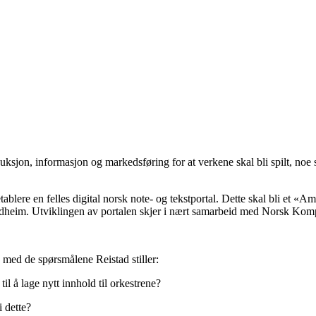
uksjon, informasjon og markedsføring for at verkene skal bli spilt, no
blere en felles digital norsk note- og tekstportal. Dette skal bli et «Am
Nordheim. Utviklingen av portalen skjer i nært samarbeid med Norsk K
 med de spørsmålene Reistad stiller:
l å lage nytt innhold til orkestrene?
 dette?