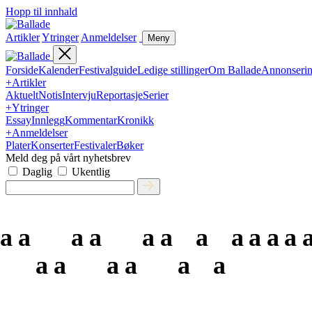
Hopp til innhald
Artikler
Ytringer
Anmeldelser
Meny
Forside
Kalender
Festivalguide
Ledige stillinger
Om Ballade
Annonseri
+
Artikler
Aktuelt
Notis
Intervju
Reportasje
Serier
+
Ytringer
Essay
Innlegg
Kommentar
Kronikk
+
Anmeldelser
Plater
Konserter
Festivaler
Bøker
Meld deg på vårt nyhetsbrev
Daglig
Ukentlig
a
a
a
a
a
a
a
a
a
a
a
a
a
a
a
a
a