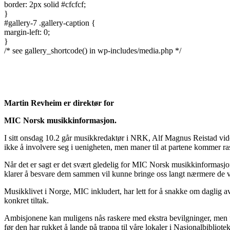
border: 2px solid #cfcfcf;
}
#gallery-7 .gallery-caption {
margin-left: 0;
}
/* see gallery_shortcode() in wp-includes/media.php */
Martin Revheim er direktør for
MIC Norsk musikkinformasjon.
I sitt onsdag 10.2 går musikkredaktør i NRK, Alf Magnus Reistad vide
ikke å involvere seg i uenigheten, men maner til at partene kommer ras
Når det er sagt er det svært gledelig for MIC Norsk musikkinformasjon 
klarer å besvare dem sammen vil kunne bringe oss langt nærmere de vi
Musikklivet i Norge, MIC inkludert, har lett for å snakke om daglig av
konkret tiltak.
Ambisjonene kan muligens nås raskere med ekstra bevilgninger, men før
før den har rukket å lande på trappa til våre lokaler i Nasjonalbibliot