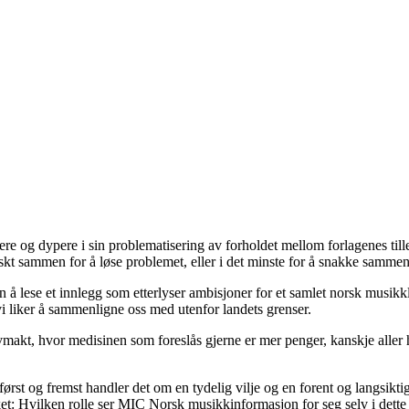
re og dypere i sin problematisering av forholdet mellom forlagenes till
kt sammen for å løse problemet, eller i det minste for å snakke sammen i
å lese et innlegg som etterlyser ambisjoner for et samlet norsk musikkl
 liker å sammenligne oss med utenfor landets grenser.
makt, hvor medisinen som foreslås gjerne er mer penger, kanskje aller h
st og fremst handler det om en tydelig vilje og en forent og langsikti
eket: Hvilken rolle ser MIC Norsk musikkinformasjon for seg selv i dette