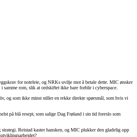
eggskrav for noteleie, og NRKs uvilje mot å betale dette. MIC ønsker
 samme rom, slik at ordskiftet ikke bare forblir i cyberspace.
iv, og som ikke minst stiller en rekke direkte spørsmål, som hvis vi
elst på blå resept, som salige Dag Frøland i sin tid foreslo som
g strategi. Reistad kaster hansken, og MIC plukker den gladelig opp
 utviklingsarbeidet?