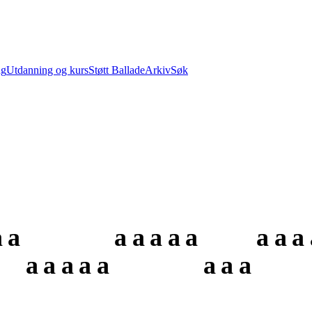
ng
Utdanning og kurs
Støtt Ballade
Arkiv
Søk
a
a
a
a
a
a
a
a
a
a
a
a
a
a
a
a
a
a