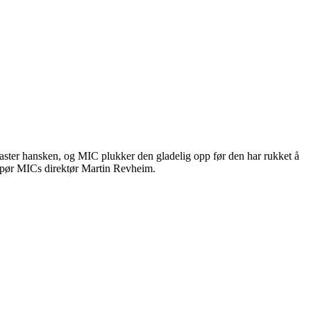
aster hansken, og MIC plukker den gladelig opp før den har rukket å
, spør MICs direktør Martin Revheim.