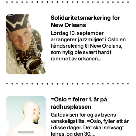
Solidaritetsmarkering for
New Orleans
Lørdag 10. september
arrangerer jazzmiljøet i Oslo en
håndsrekning til New Orelans,
som nylig ble svært hardt
rammet av orkanen...
=Oslo = feirer 1. år på
rådhusplassen
Gateavisen for og av byens
vanskeligstilte, =Oslo, fyller ett år
i disse dager. Det skal selvsagt
feires, og den 30....