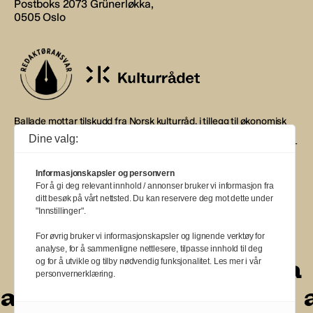
Postboks 2073 Grünerløkka,
0505 Oslo
Ballade mottar tilskudd fra Norsk kulturråd, i tillegg til økonomisk
støtte fra eierne NOPA, Norsk komponistforening og
Dine valg:
Musikkforleggerne. Ballade drives etter Redaktør- og Vær Varsom-
plakaten.
Informasjonskapsler og personvern
BALLADE — NORGES MUSIKKMAGASIN
For å gi deg relevant innhold / annonser bruker vi informasjon fra
ditt besøk på vårt nettsted. Du kan reservere deg mot dette under
"Innstillinger".
For øvrig bruker vi informasjonskapsler og lignende verktøy for
analyse, for å sammenligne nettlesere, tilpasse innhold til deg
a
a
a
a
a
a
a
a
a
og for å utvikle og tilby nødvendig funksjonalitet. Les mer i vår
personvernerklæring.
a
a
a
a
a
a
a
a