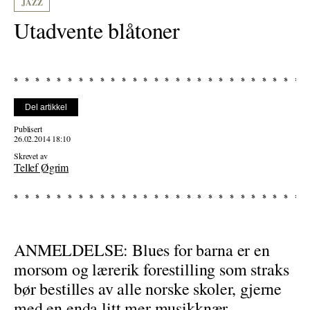
JAZZ
Utadvente blåtoner
Del artikkel
Publisert
26.02.2014 18:10
Skrevet av
Tellef Øgrim
ANMELDELSE: Blues for barna er en
morsom og lærerik forestilling som straks
bør bestilles av alle norske skoler, gjerne
med en enda litt mer musikknær