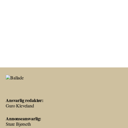
Ansvarlig redaktør:
Guro Kleveland
Annonseansvarlig:
Sture Bjørseth