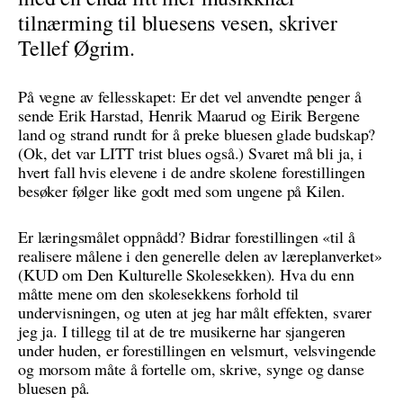
tilnærming til bluesens vesen, skriver
Tellef Øgrim.
På vegne av fellesskapet: Er det vel anvendte penger å
sende Erik Harstad, Henrik Maarud og Eirik Bergene
land og strand rundt for å preke bluesen glade budskap?
(Ok, det var LITT trist blues også.) Svaret må bli ja, i
hvert fall hvis elevene i de andre skolene forestillingen
besøker følger like godt med som ungene på Kilen.
Er læringsmålet oppnådd? Bidrar forestillingen «til å
realisere målene i den generelle delen av læreplanverket»
(KUD om Den Kulturelle Skolesekken). Hva du enn
måtte mene om den skolesekkens forhold til
undervisningen, og uten at jeg har målt effekten, svarer
jeg ja. I tillegg til at de tre musikerne har sjangeren
under huden, er forestillingen en velsmurt, velsvingende
og morsom måte å fortelle om, skrive, synge og danse
bluesen på.