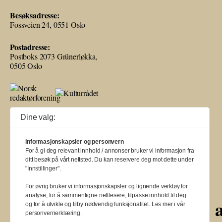
Besøksadresse:
Fossveien 24, 0551 Oslo
Postadresse:
Postboks 2073 Grünerløkka,
0505 Oslo
Ballade mottar tilskudd fra Norsk kulturråd, i tillegg til økonomisk støtte
Dine valg:
fra eierne NOPA, Norsk komponistforening og Musikkforleggerne.
Ballade drives etter Redaktør- og Vær Varsom-plakaten.
Informasjonskapsler og personvern
BALLADE — NORGES MUSIKKMAGASIN
For å gi deg relevant innhold / annonser bruker vi informasjon fra
ditt besøk på vårt nettsted. Du kan reservere deg mot dette under
"Innstillinger".
For øvrig bruker vi informasjonskapsler og lignende verktøy for
analyse, for å sammenligne nettlesere, tilpasse innhold til deg
a
a
a
a
a
a
a
a
og for å utvikle og tilby nødvendig funksjonalitet. Les mer i vår
personvernerklæring.