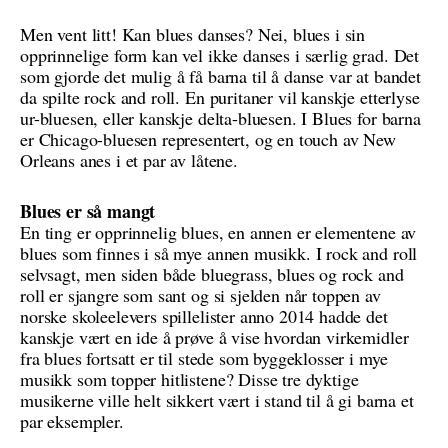
Men vent litt! Kan blues danses? Nei, blues i sin
opprinnelige form kan vel ikke danses i særlig grad. Det
som gjorde det mulig å få barna til å danse var at bandet
da spilte rock and roll. En puritaner vil kanskje etterlyse
ur-bluesen, eller kanskje delta-bluesen. I Blues for barna
er Chicago-bluesen representert, og en touch av New
Orleans anes i et par av låtene.
Blues er så mangt
En ting er opprinnelig blues, en annen er elementene av
blues som finnes i så mye annen musikk. I rock and roll
selvsagt, men siden både bluegrass, blues og rock and
roll er sjangre som sant og si sjelden når toppen av
norske skoleelevers spillelister anno 2014 hadde det
kanskje vært en ide å prøve å vise hvordan virkemidler
fra blues fortsatt er til stede som byggeklosser i mye
musikk som topper hitlistene? Disse tre dyktige
musikerne ville helt sikkert vært i stand til å gi barna et
par eksempler.