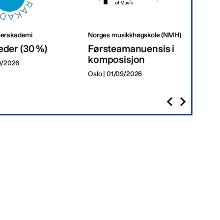
erakademi
Norges musikkhøgskole (NMH)
Tr
eder (30 %)
Førsteamanuensis i
Da
komposisjon
09/2026
Tr
Oslo | 01/09/2026