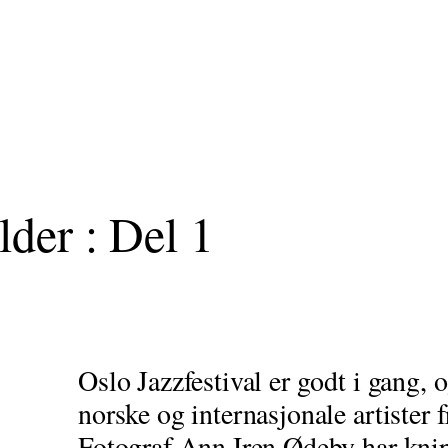
lder : Del 1
Oslo Jazzfestival er godt i gang, o
norske og internasjonale artister 
Fotograf Ann Iren Ødeby har knip