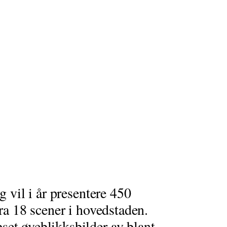
g vil i år presentere 450
fra 18 scener i hovedstaden.
set øyeblikksbilder av blant