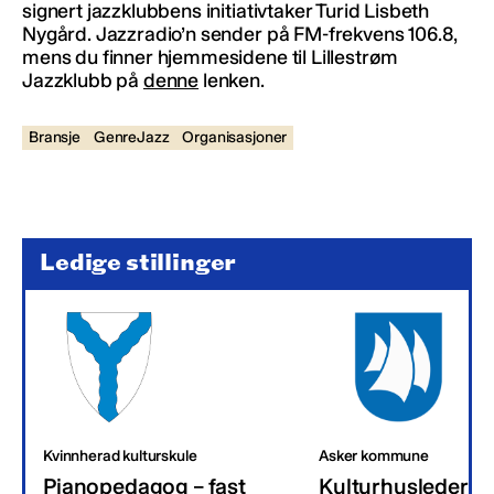
signert jazzklubbens initiativtaker Turid Lisbeth
Nygård. Jazzradio’n sender på FM-frekvens 106.8,
mens du finner hjemmesidene til Lillestrøm
Jazzklubb på
denne
lenken.
Bransje
GenreJazz
Organisasjoner
Ledige stillinger
Kvinnherad kulturskule
Asker kommune
Pianopedagog – fast
Kulturhusleder