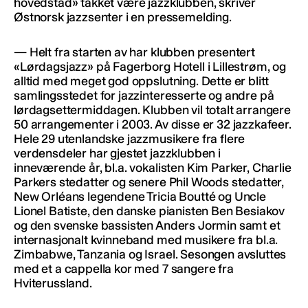
hovedstad» takket være jazzklubben, skriver
Østnorsk jazzsenter i en pressemelding.
— Helt fra starten av har klubben presentert
«Lørdagsjazz» på Fagerborg Hotell i Lillestrøm, og
alltid med meget god oppslutning. Dette er blitt
samlingsstedet for jazzinteresserte og andre på
lørdagsettermiddagen. Klubben vil totalt arrangere
50 arrangementer i 2003. Av disse er 32 jazzkafeer.
Hele 29 utenlandske jazzmusikere fra flere
verdensdeler har gjestet jazzklubben i
inneværende år, bl.a. vokalisten Kim Parker, Charlie
Parkers stedatter og senere Phil Woods stedatter,
New Orléans legendene Tricia Boutté og Uncle
Lionel Batiste, den danske pianisten Ben Besiakov
og den svenske bassisten Anders Jormin samt et
internasjonalt kvinneband med musikere fra bl.a.
Zimbabwe, Tanzania og Israel. Sesongen avsluttes
med et a cappella kor med 7 sangere fra
Hviterussland.