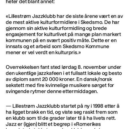
heter det blant annet:
«Lillestrøm Jazzklubb har de siste årene vært en av
de mest aktive kulturformidlere i Skedsmo. De har
gjennom sin aktive kulturformidling og brede
engasjement for kulturlivet på mange plan markert
kommunen på en svært positiv måte. Dette er en
innsats og et arbeid som Skedsmo Kommune
mener er vel verdt en kulturpris.»
Overrekkelsen fant sted lørdag 8. november under
den ukentlige jazzkafeen i et fullsatt lokale og besto
av diplom samt 20 000 kroner. En dansk/norsk
sekstett med fire kvinnelige musikere sørget for
svingende rytmer denne ettermiddagen.
— Lillestrøm Jazzklubb startet på ny i 1998 etter å
ha ligget brakk en tid, og viste seg raskt frem som
en klubb som til de grader later til å ha livets rett.
Jazz er (igjen) blitt et begrep i «Romerikes