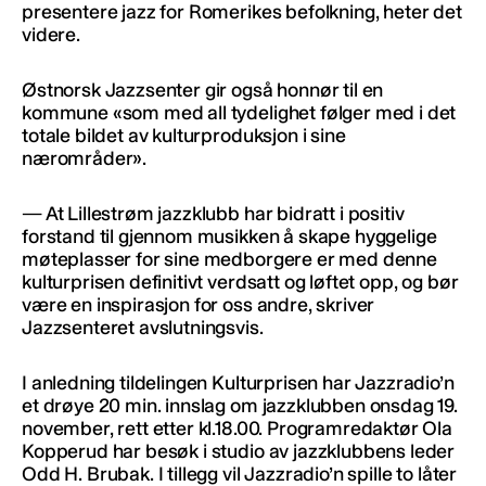
presentere jazz for Romerikes befolkning, heter det
videre.
Østnorsk Jazzsenter gir også honnør til en
kommune «som med all tydelighet følger med i det
totale bildet av kulturproduksjon i sine
nærområder».
— At Lillestrøm jazzklubb har bidratt i positiv
forstand til gjennom musikken å skape hyggelige
møteplasser for sine medborgere er med denne
kulturprisen definitivt verdsatt og løftet opp, og bør
være en inspirasjon for oss andre, skriver
Jazzsenteret avslutningsvis.
I anledning tildelingen Kulturprisen har Jazzradio’n
et drøye 20 min. innslag om jazzklubben onsdag 19.
november, rett etter kl.18.00. Programredaktør Ola
Kopperud har besøk i studio av jazzklubbens leder
Odd H. Brubak. I tillegg vil Jazzradio’n spille to låter