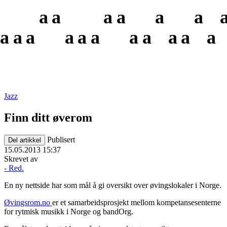
a
a
a
a
a
a
a
a
a
a
a
a
a
a
a
a
a
Jazz
Finn ditt øverom
Publisert
Del artikkel
15.05.2013 15:37
Skrevet av
- Red.
En ny nettside har som mål å gi oversikt over øvingslokaler i Norge.
Øvingsrom.no
er et samarbeidsprosjekt mellom kompetansesenterne
for rytmisk musikk i Norge og bandOrg.