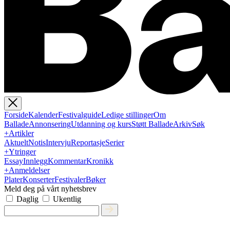
Forside
Kalender
Festivalguide
Ledige stillinger
Om
Ballade
Annonsering
Utdanning og kurs
Støtt Ballade
Arkiv
Søk
+
Artikler
Aktuelt
Notis
Intervju
Reportasje
Serier
+
Ytringer
Essay
Innlegg
Kommentar
Kronikk
+
Anmeldelser
Plater
Konserter
Festivaler
Bøker
Meld deg på vårt nyhetsbrev
Daglig
Ukentlig