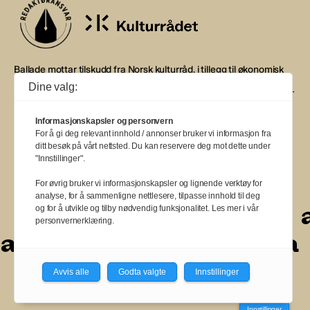
Ballade mottar tilskudd fra Norsk kulturråd, i tillegg til økonomisk
støtte fra eierne NOPA, Norsk komponistforening og
Dine valg:
Musikkforleggerne. Ballade drives etter Redaktør- og Vær Varsom-
plakaten.
Informasjonskapsler og personvern
BALLADE — NORGES MUSIKKMAGASIN
For å gi deg relevant innhold / annonser bruker vi informasjon fra
ditt besøk på vårt nettsted. Du kan reservere deg mot dette under
"Innstillinger".
For øvrig bruker vi informasjonskapsler og lignende verktøy for
analyse, for å sammenligne nettlesere, tilpasse innhold til deg
a
a
a
a
a
a
a
a
a
og for å utvikle og tilby nødvendig funksjonalitet. Les mer i vår
personvernerklæring.
a
a
a
a
a
a
a
a
Avvis alle
Godta valgte
Innstillinger
Innstillinger