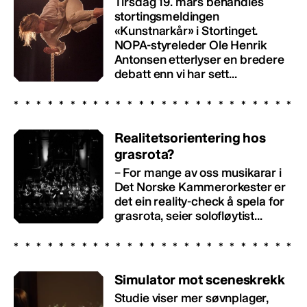
Tirsdag 19. mars behandles
stortingsmeldingen
«Kunstnarkår» i Stortinget.
NOPA-styreleder Ole Henrik
Antonsen etterlyser en bredere
debatt enn vi har sett...
Realitetsorientering hos
grasrota?
– For mange av oss musikarar i
Det Norske Kammerorkester er
det ein reality-check å spela for
grasrota, seier solofløytist...
Simulator mot sceneskrekk
Studie viser mer søvnplager,