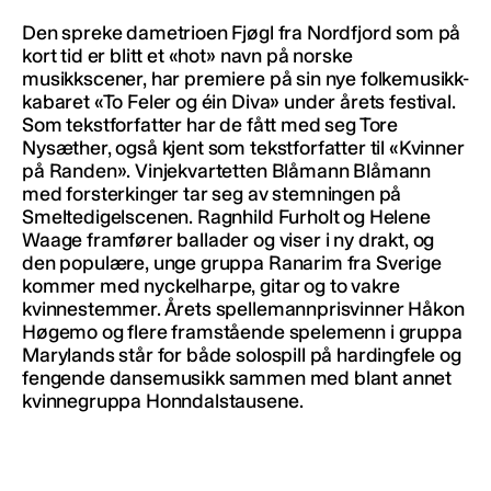
Den spreke dametrioen Fjøgl fra Nordfjord som på
kort tid er blitt et «hot» navn på norske
musikkscener, har premiere på sin nye folkemusikk-
kabaret «To Feler og éin Diva» under årets festival.
Som tekstforfatter har de fått med seg Tore
Nysæther, også kjent som tekstforfatter til «Kvinner
på Randen». Vinjekvartetten Blåmann Blåmann
med forsterkinger tar seg av stemningen på
Smeltedigelscenen. Ragnhild Furholt og Helene
Waage framfører ballader og viser i ny drakt, og
den populære, unge gruppa Ranarim fra Sverige
kommer med nyckelharpe, gitar og to vakre
kvinnestemmer. Årets spellemannprisvinner Håkon
Høgemo og flere framstående spelemenn i gruppa
Marylands står for både solospill på hardingfele og
fengende dansemusikk sammen med blant annet
kvinnegruppa Honndalstausene.