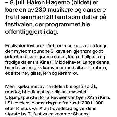
– 8. juli. Håkon Høgemo (bildet) er
bare en av 230 musikere og dansere
fra til sammen 20 land som deltar på
festivalen, der programmet ble
offentliggjort i dag.
Festivalen inviterer i år til en musikalsk reise langs
den myteomspundne Silkeveien, gjennom goldt
ørkenlandskap, grønne oaser, farlige fjellpass og
frodige daler fra Kina til Middelhavet. Langs denne
handelsveien gikk karavaner med silke, elfenbein,
edelsteiner, glass, jern og keramikk.
Men i kjølvannet av handelen ble også språk,
musikk, billedkunst og religion utvekslet.
Utgangspunktet for Silkeveien var byen Xi’an i Kina.
I Silkeveiens blomstringstid fra rundt 200 til 900
etter Kristus var Xi’an hovedstad og verdens
største by. Til festivalen kommer Shaanxi