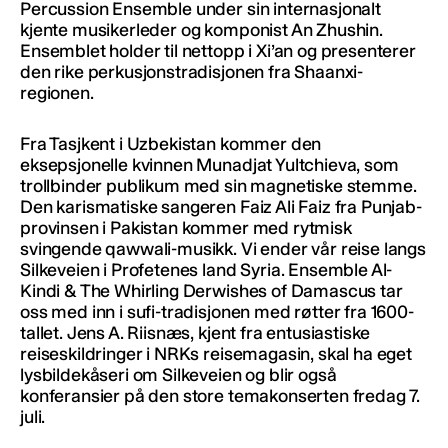
Percussion Ensemble under sin internasjonalt
kjente musikerleder og komponist An Zhushin.
Ensemblet holder til nettopp i Xi’an og presenterer
den rike perkusjonstradisjonen fra Shaanxi-
regionen.
Fra Tasjkent i Uzbekistan kommer den
eksepsjonelle kvinnen Munadjat Yultchieva, som
trollbinder publikum med sin magnetiske stemme.
Den karismatiske sangeren Faiz Ali Faiz fra Punjab-
provinsen i Pakistan kommer med rytmisk
svingende qawwali-musikk. Vi ender vår reise langs
Silkeveien i Profetenes land Syria. Ensemble Al-
Kindi & The Whirling Derwishes of Damascus tar
oss med inn i sufi-tradisjonen med røtter fra 1600-
tallet. Jens A. Riisnæs, kjent fra entusiastiske
reiseskildringer i NRKs reisemagasin, skal ha eget
lysbildekåseri om Silkeveien og blir også
konferansier på den store temakonserten fredag 7.
juli.