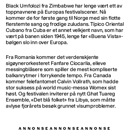
Black Umfolozi fra Zimbabwe har lenge vært ett av
toppnavnene på Europas festivalscener. Nå
kommer de for første gang til Norge med sin flotte
flerstemte sang og frodige zuludans. Típico Oriental
Cubano fra Cuba er et annet velkjent navn, som har
vært på banen siden 1945, lenge før «Buena Vista»-
bølgen slo inn over Europa.
Fra Romania kommer det verdenskjente
sigøynerorkesteret Fanfare Ciocarlia, elleve
messingblåsere som spiller de mest kompliserte
balkanrytmer i forrykende tempo. Fra Canada
kommer felefantomet Calvin Vollrath, som hadde
stor suksess på world music-messa Womex sist
høst. Og festivalen inviterer på nytt Ghat Tuareg
Ensemble, «Det blå folket» fra Libya, som måtte
avlyse fjorårets besøk grunnet visumproblemer.