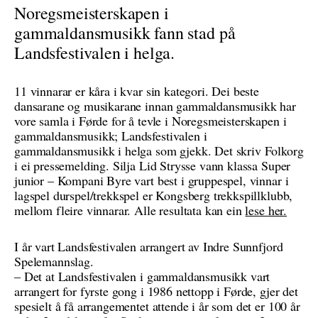
Noregsmeisterskapen i
gammaldansmusikk fann stad på
Landsfestivalen i helga.
11 vinnarar er kåra i kvar sin kategori. Dei beste
dansarane og musikarane innan gammaldansmusikk har
vore samla i Førde for å tevle i Noregsmeisterskapen i
gammaldansmusikk; Landsfestivalen i
gammaldansmusikk i helga som gjekk. Det skriv Folkorg
i ei pressemelding. Silja Lid Strysse vann klassa Super
junior – Kompani Byre vart best i gruppespel, vinnar i
lagspel durspel/trekkspel er Kongsberg trekkspillklubb,
mellom fleire vinnarar. Alle resultata kan ein
lese her.
I år vart Landsfestivalen arrangert av Indre Sunnfjord
Spelemannslag.
– Det at Landsfestivalen i gammaldansmusikk vart
arrangert for fyrste gong i 1986 nettopp i Førde, gjer det
spesielt å få arrangementet attende i år som det er 100 år