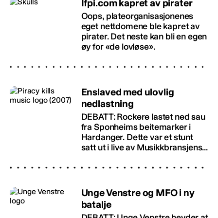
Ifpi.com kapret av pirater
Oops, plateorganisasjonenes
eget nettdomene ble kapret av
pirater. Det neste kan bli en egen
øy for «de lovløse».
Enslaved med ulovlig
nedlastning
DEBATT: Rockere lastet ned sau
fra Sponheims beitemarker i
Hardanger. Dette var et stunt
satt ut i live av Musikkbransjens...
Unge Venstre og MFO i ny
batalje
DEBATT: Unge Venstre hevder at