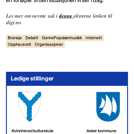
en forløper til den situasjonen vi ser i dag.
Les mer om nevnte sak i
denne
eksterne lenken til
digi.no.
Bransje
Debatt
GenrePopulærmusikk
Internett
Opphavsrett
Organisasjoner
Ledige stillinger
Kvinnherad kulturskule
Asker kommune