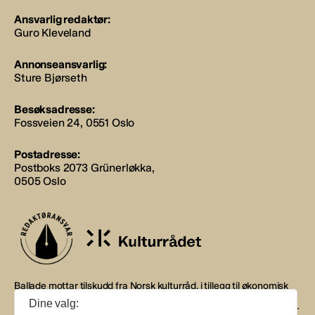
Ansvarlig redaktør:
Guro Kleveland
Annonseansvarlig:
Sture Bjørseth
Besøksadresse:
Fossveien 24, 0551 Oslo
Postadresse:
Postboks 2073 Grünerløkka,
0505 Oslo
Ballade mottar tilskudd fra Norsk kulturråd, i tillegg til økonomisk
støtte fra eierne NOPA, Norsk komponistforening og
Dine valg:
Musikkforleggerne. Ballade drives etter Redaktør- og Vær Varsom-