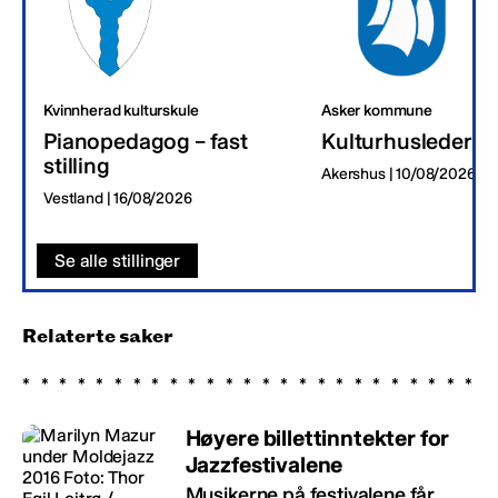
Kvinnherad kulturskule
Asker kommune
Pianopedagog – fast
Kulturhusleder
stilling
Akershus | 10/08/2026
Vestland | 16/08/2026
Se alle stillinger
Relaterte saker
Høyere billettinntekter for
Jazzfestivalene
Musikerne på festivalene får