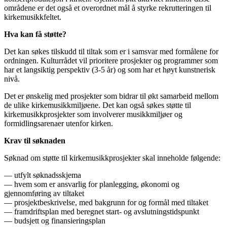
områdene er det også et overordnet mål å styrke rekrutteringen til
kirkemusikkfeltet.
Hva kan få støtte?
Det kan søkes tilskudd til tiltak som er i samsvar med formålene for
ordningen. Kulturrådet vil prioritere prosjekter og programmer som
har et langsiktig perspektiv (3-5 år) og som har et høyt kunstnerisk
nivå.
Det er ønskelig med prosjekter som bidrar til økt samarbeid mellom
de ulike kirkemusikkmiljøene. Det kan også søkes støtte til
kirkemusikkprosjekter som involverer musikkmiljøer og
formidlingsarenaer utenfor kirken.
Krav til søknaden
Søknad om støtte til kirkemusikkprosjekter skal inneholde følgende:
— utfylt søknadsskjema
— hvem som er ansvarlig for planlegging, økonomi og
gjennomføring av tiltaket
— prosjektbeskrivelse, med bakgrunn for og formål med tiltaket
— framdriftsplan med beregnet start- og avslutningstidspunkt
— budsjett og finansieringsplan