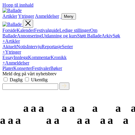
Hopp til innhald
Artikler
Ytringer
Anmeldelser
Meny
Forside
Kalender
Festivalguide
Ledige stillinger
Om
Ballade
Annonsering
Utdanning og kurs
Støtt Ballade
Arkiv
Søk
+
Artikler
Aktuelt
Notis
Intervju
Reportasje
Serier
+
Ytringer
Essay
Innlegg
Kommentar
Kronikk
+
Anmeldelser
Plater
Konserter
Festivaler
Bøker
Meld deg på vårt nyhetsbrev
Daglig
Ukentlig
a
a
a
a
a
a
a
a
a
a
a
a
a
a
a
a
a