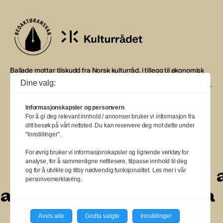
Ballade mottar tilskudd fra Norsk kulturråd, i tillegg til økonomisk
støtte fra eierne NOPA, Norsk komponistforening og
Dine valg:
Musikkforleggerne. Ballade drives etter Redaktør- og Vær Varsom-
plakaten.
Informasjonskapsler og personvern
BALLADE — NORGES MUSIKKMAGASIN
For å gi deg relevant innhold / annonser bruker vi informasjon fra
ditt besøk på vårt nettsted. Du kan reservere deg mot dette under
"Innstillinger".
For øvrig bruker vi informasjonskapsler og lignende verktøy for
analyse, for å sammenligne nettlesere, tilpasse innhold til deg
a
a
a
a
a
a
a
a
a
og for å utvikle og tilby nødvendig funksjonalitet. Les mer i vår
personvernerklæring.
a
a
a
a
a
a
a
a
Avvis alle
Godta valgte
Innstillinger