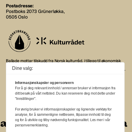
Postadresse:
Postboks 2073 Grünerløkka,
0505 Oslo
Ballade mottar tilskudd fra Norsk kulturråd, i tillegg til økonomisk
støtte fra eierne NOPA, Norsk komponistforening og
Dine valg:
Musikkforleggerne. Ballade drives etter Redaktør- og Vær Varsom-
plakaten.
Informasjonskapsler og personvern
BALLADE — NORGES MUSIKKMAGASIN
For å gi deg relevant innhold / annonser bruker vi informasjon fra
ditt besøk på vårt nettsted. Du kan reservere deg mot dette under
"Innstillinger".
For øvrig bruker vi informasjonskapsler og lignende verktøy for
analyse, for å sammenligne nettlesere, tilpasse innhold til deg
a
a
a
a
a
a
a
a
a
og for å utvikle og tilby nødvendig funksjonalitet. Les mer i vår
personvernerklæring.