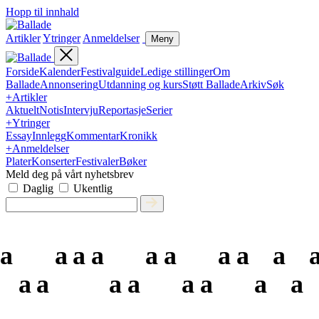
Hopp til innhald
Artikler
Ytringer
Anmeldelser
Meny
Forside
Kalender
Festivalguide
Ledige stillinger
Om
Ballade
Annonsering
Utdanning og kurs
Støtt Ballade
Arkiv
Søk
+
Artikler
Aktuelt
Notis
Intervju
Reportasje
Serier
+
Ytringer
Essay
Innlegg
Kommentar
Kronikk
+
Anmeldelser
Plater
Konserter
Festivaler
Bøker
Meld deg på vårt nyhetsbrev
Daglig
Ukentlig
a
a
a
a
a
a
a
a
a
a
a
a
a
a
a
a
a