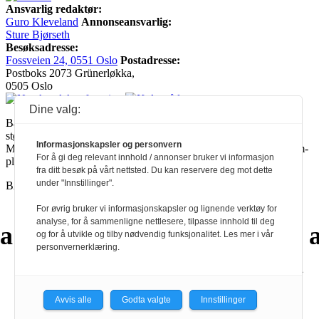
Ansvarlig redaktør:
Guro Kleveland
Annonseansvarlig:
Sture Bjørseth
Besøksadresse:
Fossveien 24, 0551 Oslo
Postadresse:
Postboks 2073 Grünerløkka,
0505 Oslo
Dine valg:
Ballade mottar tilskudd fra Norsk kulturråd, i tillegg til økonomisk
støtte fra eierne NOPA, Norsk komponistforening og
Informasjonskapsler og personvern
Musikkforleggerne. Ballade drives etter Redaktør- og Vær Varsom-
For å gi deg relevant innhold / annonser bruker vi informasjon
plakaten.
fra ditt besøk på vårt nettsted. Du kan reservere deg mot dette
under "Innstillinger".
BALLADE — NORGES MUSIKKMAGASIN
For øvrig bruker vi informasjonskapsler og lignende verktøy for
analyse, for å sammenligne nettlesere, tilpasse innhold til deg
a
a
a
a
a
a
a
a
a
a
og for å utvikle og tilby nødvendig funksjonalitet. Les mer i vår
personvernerklæring.
a
a
a
a
a
a
a
Avvis alle
Godta valgte
Innstillinger