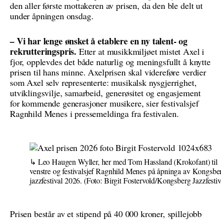
den aller første mottakeren av prisen, da den ble delt ut
under åpningen onsdag.
– Vi har lenge ønsket å etablere en ny talent- og
rekrutteringspris.
Etter at musikkmiljøet mistet Axel i
fjor, opplevdes det både naturlig og meningsfullt å knytte
prisen til hans minne. Axelprisen skal videreføre verdier
som Axel selv representerte: musikalsk nysgjerrighet,
utviklingsvilje, samarbeid, generøsitet og engasjement
for kommende generasjoner musikere, sier festivalsjef
Ragnhild Menes i pressemeldinga fra festivalen.
Leo Haugen Wyller, her med Tom Hassland (Krokofant) til
venstre og festivalsjef Ragnhild Menes på åpninga av Kongsbe
jazzfestival 2026.
(Foto: Birgit Fostervold/Kongsberg Jazzfestiv
Prisen består av et stipend på 40 000 kroner, spillejobb