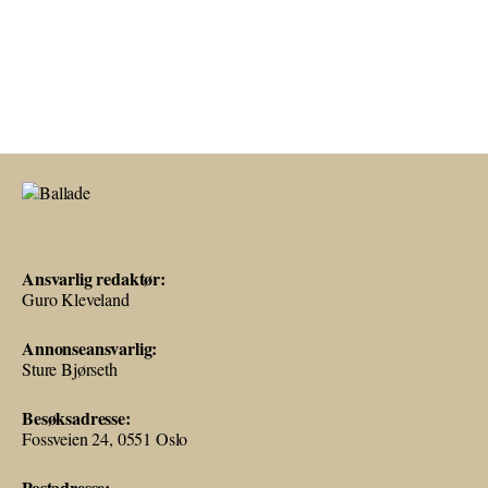
Ansvarlig redaktør:
Guro Kleveland
Annonseansvarlig:
Sture Bjørseth
Besøksadresse:
Fossveien 24, 0551 Oslo
Postadresse: