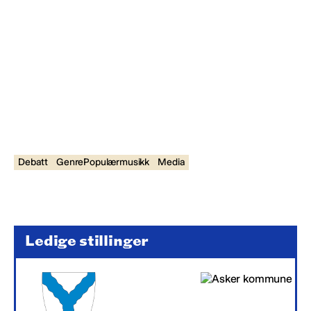
Debatt
GenrePopulærmusikk
Media
Ledige stillinger