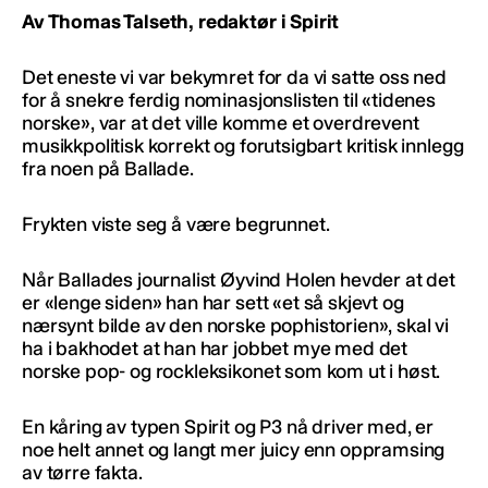
Av Thomas Talseth, redaktør i Spirit
Det eneste vi var bekymret for da vi satte oss ned
for å snekre ferdig nominasjonslisten til «tidenes
norske», var at det ville komme et overdrevent
musikkpolitisk korrekt og forutsigbart kritisk innlegg
fra noen på Ballade.
Frykten viste seg å være begrunnet.
Når Ballades journalist Øyvind Holen hevder at det
er «lenge siden» han har sett «et så skjevt og
nærsynt bilde av den norske pophistorien», skal vi
ha i bakhodet at han har jobbet mye med det
norske pop- og rockleksikonet som kom ut i høst.
En kåring av typen Spirit og P3 nå driver med, er
noe helt annet og langt mer juicy enn oppramsing
av tørre fakta.