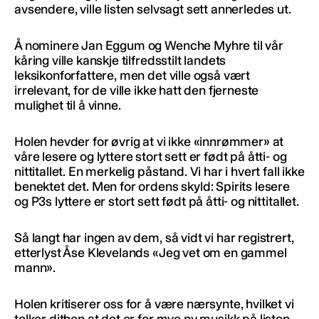
avsendere, ville listen selvsagt sett annerledes ut.
Å nominere Jan Eggum og Wenche Myhre til vår
kåring ville kanskje tilfredsstilt landets
leksikonforfattere, men det ville også vært
irrelevant, for de ville ikke hatt den fjerneste
mulighet til å vinne.
Holen hevder for øvrig at vi ikke «innrømmer» at
våre lesere og lyttere stort sett er født på åtti- og
nittitallet. En merkelig påstand. Vi har i hvert fall ikke
benektet det. Men for ordens skyld: Spirits lesere
og P3s lyttere er stort sett født på åtti- og nittitallet.
Så langt har ingen av dem, så vidt vi har registrert,
etterlyst Åse Klevelands «Jeg vet om en gammel
mann».
Holen kritiserer oss for å være nærsynte, hvilket vi
tolker dithen at det er for mye ny musikk på listen.