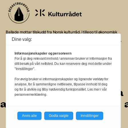
Ballade mottar tilskudd fra Norsk kulturråd, i tillegg til økonomisk
støtte fra eierne NOPA, Norsk komponistforening og
Dine valg:
Musikkforleggerne. Ballade drives etter Redaktør- og Vær Varsom-
plakaten.
Informasjonskapsler og personvern
BALLADE — NORGES MUSIKKMAGASIN
For å gi deg relevant innhold / annonser bruker vi informasjon fra
ditt besøk på vårt nettsted. Du kan reservere deg mot dette under
"Innstillinger".
For øvrig bruker vi informasjonskapsler og lignende verktøy for
analyse, for å sammenligne nettlesere, tilpasse innhold til deg
a
a
a
a
a
a
a
a
a
og for å utvikle og tilby nødvendig funksjonalitet. Les mer i vår
personvernerklæring.
a
a
a
a
a
a
a
a
Avvis alle
Godta valgte
Innstillinger