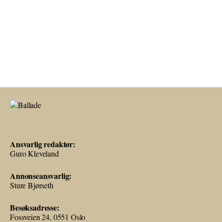
Ansvarlig redaktør:
Guro Kleveland
Annonseansvarlig:
Sture Bjørseth
Besøksadresse:
Fossveien 24, 0551 Oslo