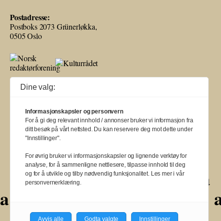
Postadresse:
Postboks 2073 Grünerløkka,
0505 Oslo
Ballade mottar tilskudd fra Norsk kulturråd, i tillegg til økonomisk støtte
Dine valg:
fra eierne NOPA, Norsk komponistforening og Musikkforleggerne.
Ballade drives etter Redaktør- og Vær Varsom-plakaten.
Informasjonskapsler og personvern
BALLADE — NORGES MUSIKKMAGASIN
For å gi deg relevant innhold / annonser bruker vi informasjon fra
ditt besøk på vårt nettsted. Du kan reservere deg mot dette under
"Innstillinger".
For øvrig bruker vi informasjonskapsler og lignende verktøy for
analyse, for å sammenligne nettlesere, tilpasse innhold til deg
a
a
a
a
a
a
a
a
og for å utvikle og tilby nødvendig funksjonalitet. Les mer i vår
personvernerklæring.
a
a
a
a
a
a
a
a
a
Avvis alle
Godta valgte
Innstillinger