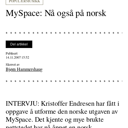
POPULÆRMUSIKK
MySpace: Nå også på norsk
Del artikkel
Publisert
14.11.2007 15:52
Skrevet av
Bjørn Hammershaug
INTERVJU: Kristoffer Endresen har fått i
oppgave å utforme den norske utgaven av
MySpace. Det kjente og mye brukte
nettstedet har nå åpnet en norsk