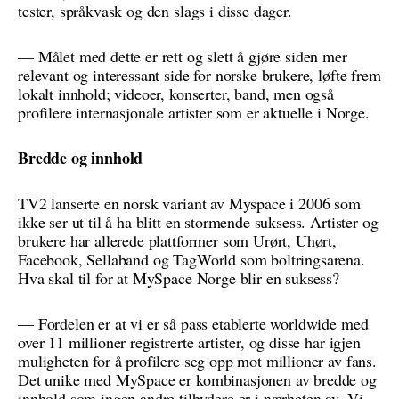
tester, språkvask og den slags i disse dager.
— Målet med dette er rett og slett å gjøre siden mer
relevant og interessant side for norske brukere, løfte frem
lokalt innhold; videoer, konserter, band, men også
profilere internasjonale artister som er aktuelle i Norge.
Bredde og innhold
TV2 lanserte en norsk variant av Myspace i 2006 som
ikke ser ut til å ha blitt en stormende suksess. Artister og
brukere har allerede plattformer som Urørt, Uhørt,
Facebook, Sellaband og TagWorld som boltringsarena.
Hva skal til for at MySpace Norge blir en suksess?
— Fordelen er at vi er så pass etablerte worldwide med
over 11 millioner registrerte artister, og disse har igjen
muligheten for å profilere seg opp mot millioner av fans.
Det unike med MySpace er kombinasjonen av bredde og
innhold som ingen andre tilbydere er i nærheten av. Vi