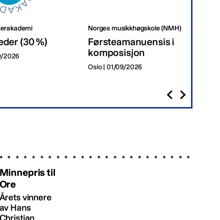
erakademi
Norges musikkhøgskole (NMH)
Tr
eder (30 %)
Førsteamanuensis i
Da
komposisjon
09/2026
Tr
Oslo | 01/09/2026
Minnepris til
Ore
Årets vinnere
av Hans
Christian