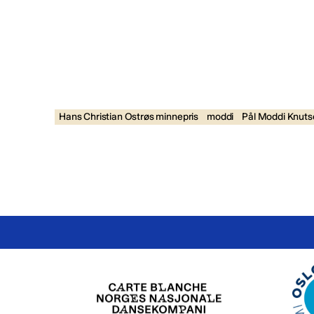
Hans Christian Ostrøs minnepris
moddi
Pål Moddi Knuts