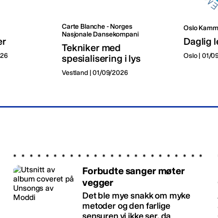
Carte Blanche - Norges
Oslo Kamm
Nasjonale Dansekompani
er
Daglig l
Tekniker med
026
Oslo | 01/
spesialisering i lys
Vestland | 01/09/2026
Forbudte sanger møter
vegger
Det ble mye snakk om myke
metoder og den farlige
sensuren vi ikke ser, da