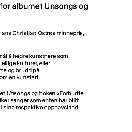
 for albumet Unsongs og
 Hans Christian Ostrøs minnepris,
rmål å hedre kunstnere som
lige kulturer, eller
sme og brudd på
nom en kunstart.
met
Unsongs
og boken «Forbudte
lker sanger som enten har blitt
s i sine respektive opphavsland.