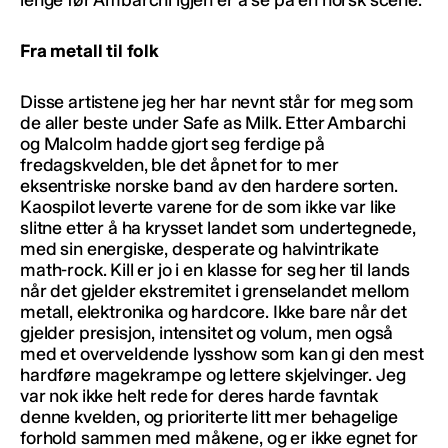
Fra metall til folk
Disse artistene jeg her har nevnt står for meg som
de aller beste under Safe as Milk. Etter Ambarchi
og Malcolm hadde gjort seg ferdige på
fredagskvelden, ble det åpnet for to mer
eksentriske norske band av den hardere sorten.
Kaospilot leverte varene for de som ikke var like
slitne etter å ha krysset landet som undertegnede,
med sin energiske, desperate og halvintrikate
math-rock. Kill er jo i en klasse for seg her til lands
når det gjelder ekstremitet i grenselandet mellom
metall, elektronika og hardcore. Ikke bare når det
gjelder presisjon, intensitet og volum, men også
med et overveldende lysshow som kan gi den mest
hardføre magekrampe og lettere skjelvinger. Jeg
var nok ikke helt rede for deres harde favntak
denne kvelden, og prioriterte litt mer behagelige
forhold sammen med måkene, og er ikke egnet for