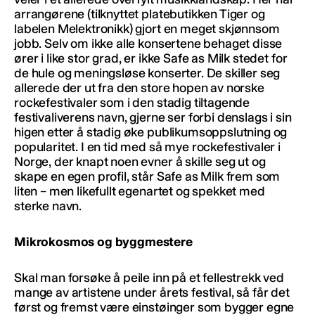
arrangørene (tilknyttet platebutikken Tiger og
labelen Melektronikk) gjort en meget skjønnsom
jobb. Selv om ikke alle konsertene behaget disse
ører i like stor grad, er ikke Safe as Milk stedet for
de hule og meningsløse konserter. De skiller seg
allerede der ut fra den store hopen av norske
rockefestivaler som i den stadig tiltagende
festivaliverens navn, gjerne ser forbi denslags i sin
higen etter å stadig øke publikumsoppslutning og
popularitet. I en tid med så mye rockefestivaler i
Norge, der knapt noen evner å skille seg ut og
skape en egen profil, står Safe as Milk frem som
liten – men likefullt egenartet og spekket med
sterke navn.
Mikrokosmos og byggmestere
Skal man forsøke å peile inn på et fellestrekk ved
mange av artistene under årets festival, så får det
først og fremst være einstøinger som bygger egne