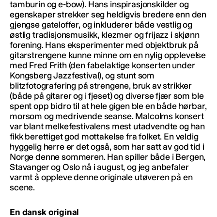
tamburin og e-bow). Hans inspirasjonskilder og
egenskaper strekker seg heldigvis bredere enn den
gjengse gateloffer, og inkluderer både vestlig og
østlig tradisjonsmusikk, klezmer og frijazz i skjønn
forening. Hans eksperimenter med objektbruk på
gitarstrengene kunne minne om en nylig opplevelse
med Fred Frith (den fabelaktige konserten under
Kongsberg Jazzfestival), og stunt som
blitzfotografering på strengene, bruk av strikker
(både på gitarer og i fjeset) og diverse fjær som ble
spent opp bidro til at hele gigen ble en både hørbar,
morsom og medrivende seanse. Malcolms konsert
var blant melkefestivalens mest utadvendte og han
fikk berettiget god mottakelse fra folket. En veldig
hyggelig herre er det også, som har satt av god tid i
Norge denne sommeren. Han spiller både i Bergen,
Stavanger og Oslo nå i august, og jeg anbefaler
varmt å oppleve denne originale utøveren på en
scene.
En dansk original