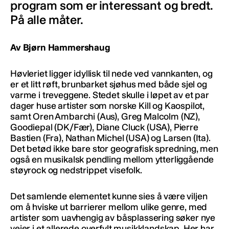
program som er interessant og bredt.
På alle måter.
Av Bjørn Hammershaug
Høvleriet ligger idyllisk til nede ved vannkanten, og
er et litt røft, brunbarket sjøhus med både sjel og
varme i treveggene. Stedet skulle i løpet av et par
dager huse artister som norske Kill og Kaospilot,
samt Oren Ambarchi (Aus), Greg Malcolm (NZ),
Goodiepal (DK/Fær), Diane Cluck (USA), Pierre
Bastien (Fra), Nathan Michel (USA) og Larsen (Ita).
Det betød ikke bare stor geografisk spredning, men
også en musikalsk pendling mellom ytterliggående
støyrock og nedstrippet visefolk.
Det samlende elementet kunne sies å være viljen
om å hviske ut barrierer mellom ulike genre, med
artister som uavhengig av båsplassering søker nye
veier i et allerede overfylt musikklandskap. Her har