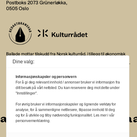
Postboks 2073 Grünerløkka,
0505 Oslo
Ballade mottar tilskudd fra Norsk kulturråd, i tillegg til økonomisk
støtte fra eierne NOPA, Norsk komponistforening og
Dine valg:
Musikkforleggerne. Ballade drives etter Redaktør- og Vær Varsom-
plakaten.
Informasjonskapsler og personvern
BALLADE — NORGES MUSIKKMAGASIN
For å gi deg relevant innhold / annonser bruker vi informasjon fra
ditt besøk på vårt nettsted. Du kan reservere deg mot dette under
"Innstillinger".
For øvrig bruker vi informasjonskapsler og lignende verktøy for
analyse, for å sammenligne nettlesere, tilpasse innhold til deg
a
a
a
a
a
a
a
a
og for å utvikle og tilby nødvendig funksjonalitet. Les mer i vår
personvernerklæring.
a
a
a
a
a
a
a
a
a