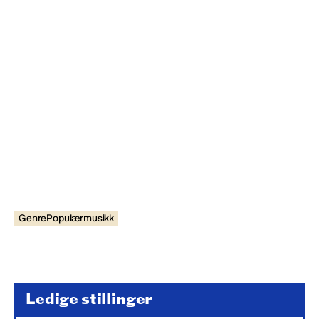
GenrePopulærmusikk
Ledige stillinger