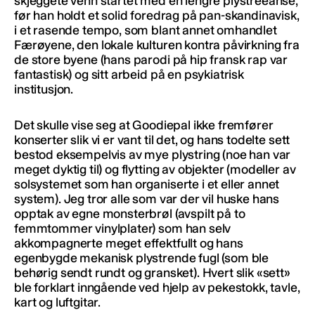
skjeggete venn startet med en lengre plystreeanse,
før han holdt et solid foredrag på pan-skandinavisk,
i et rasende tempo, som blant annet omhandlet
Færøyene, den lokale kulturen kontra påvirkning fra
de store byene (hans parodi på hip fransk rap var
fantastisk) og sitt arbeid på en psykiatrisk
institusjon.
Det skulle vise seg at Goodiepal ikke fremfører
konserter slik vi er vant til det, og hans todelte sett
bestod eksempelvis av mye plystring (noe han var
meget dyktig til) og flytting av objekter (modeller av
solsystemet som han organiserte i et eller annet
system). Jeg tror alle som var der vil huske hans
opptak av egne monsterbrøl (avspilt på to
femmtommer vinylplater) som han selv
akkompagnerte meget effektfullt og hans
egenbygde mekanisk plystrende fugl (som ble
behørig sendt rundt og gransket). Hvert slik «sett»
ble forklart inngående ved hjelp av pekestokk, tavle,
kart og luftgitar.