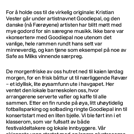
For å holde oss til de virkelig originale: Kristian
Vester går under artistnavnet Goodiepal, og den
danske (nå Færøyene) artisten har blitt møtt med
mye godord for sin særegne musikk. Ikke bare var
«konserten» med Goodiepal noe utenom det
vanlige, hele rammen rundt hans sett var
minneverdig, og kan tjene som eksempel på noe av
Safe as Milks vinnende særpreg.
De morgenfriske av oss hutret ned til kaien lørdag
morgen, for en frisk båttur ut til nærliggende Røvær
– et idyllisk, lite øysamfunn ute i havgapet. Her
ventet den lokale barneskolen oss, hvor
arrangørene serverte vafler og kaffe til alle
sammen. Etter en fin runde på øya, litt uhøytidelig
fotballsparking og solbading ringte Goodiepal inn til
konsertstart med en liten bjelle. Vi ble ført inn i et
klasserom, som var fullsatt av både
festivaldeltakere og lokale innbyggere. Vår