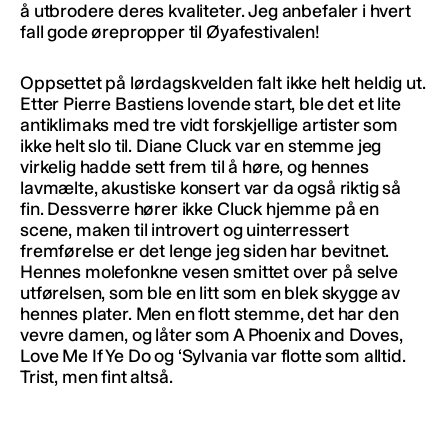
å utbrodere deres kvaliteter. Jeg anbefaler i hvert
fall gode ørepropper til Øyafestivalen!
Oppsettet på lørdagskvelden falt ikke helt heldig ut.
Etter Pierre Bastiens lovende start, ble det et lite
antiklimaks med tre vidt forskjellige artister som
ikke helt slo til. Diane Cluck var en stemme jeg
virkelig hadde sett frem til å høre, og hennes
lavmælte, akustiske konsert var da også riktig så
fin. Dessverre hører ikke Cluck hjemme på en
scene, maken til introvert og uinterressert
fremførelse er det lenge jeg siden har bevitnet.
Hennes molefonkne vesen smittet over på selve
utførelsen, som ble en litt som en blek skygge av
hennes plater. Men en flott stemme, det har den
vevre damen, og låter som A Phoenix and Doves,
Love Me If Ye Do og ‘Sylvania var flotte som alltid.
Trist, men fint altså.