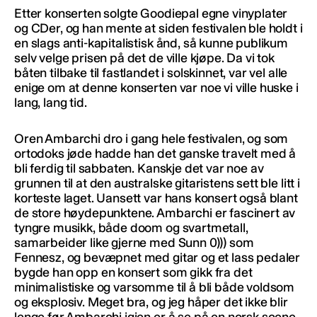
Etter konserten solgte Goodiepal egne vinyplater
og CDer, og han mente at siden festivalen ble holdt i
en slags anti-kapitalistisk ånd, så kunne publikum
selv velge prisen på det de ville kjøpe. Da vi tok
båten tilbake til fastlandet i solskinnet, var vel alle
enige om at denne konserten var noe vi ville huske i
lang, lang tid.
Oren Ambarchi dro i gang hele festivalen, og som
ortodoks jøde hadde han det ganske travelt med å
bli ferdig til sabbaten. Kanskje det var noe av
grunnen til at den australske gitaristens sett ble litt i
korteste laget. Uansett var hans konsert også blant
de store høydepunktene. Ambarchi er fascinert av
tyngre musikk, både doom og svartmetall,
samarbeider like gjerne med Sunn 0))) som
Fennesz, og bevæpnet med gitar og et lass pedaler
bygde han opp en konsert som gikk fra det
minimalistiske og varsomme til å bli både voldsom
og eksplosiv. Meget bra, og jeg håper det ikke blir
lenge før Ambarchi igjen er å se på en norsk scene.