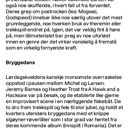
også noe skuffende, i hvert fall ut fra forventet.
Deres grep om postrocken (les: Mogwai,
Godspeed) innebar ikke noe særlig utover det mest
grunnleggende, noe hverken bruk av theremin eller
trekkspill endret på. Igjen, det var veldig fint å høre
på, men låtmaterialet bar preg av noe uforløst
innen en genre der det virker vanskelig å fremstå
som en virkelig fornyende kraft.
Bryggedans
Lørdagskveldens kanskje morsomste overraskelse
oppstod i pausen mellom Michel og Larsen.
Jeremy Barnes og Heather Trost fra A Hawk and a
Hacksaw var på besøk, og de etablerte like gjerne
en improvisert scene i en nærliggende fiskebåt. De
to dro frem trekkspill og fele til stor jubel, og holdt et
kvarters utendørs bryggedans med et knippe
sigøyner-røverlåter som i stor grad var hentet fra
deres kommende album (innspilt i Romania). Det er