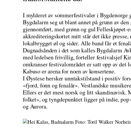
I mylderet av sommerfestivaler i Bygdenorge ge
Bygdalarm seg ut blant annet på grunn av den 
gjennomført, med grønn og gul Felleskjøpet-es
akkrediteringskortet mitt står det ikke presse
lokalbrygget øl og sider. Alle band får et fena
Dugnadsånden i det som kalles Bygdalarm Avløy
med ledelsen frivillig, forteller festivalsjef 
omkranser festivalområdet er satt opp av det l
Kabuso er arena for noen av konsertene.
I Øystese hersker unntakstilstand i positiv fo
«fjord, fonn og fenalår». Vestlandske musikere
Ellers er det mest norsk og litt skandinavisk. 
folket», og tyngdepunktet ligger på indie, p
og Aurora.