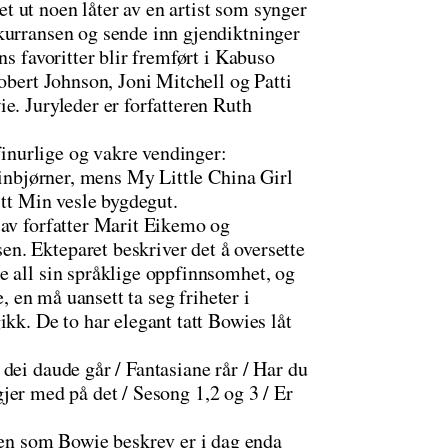
 ut noen låter av en artist som synger
kurransen og sende inn gjendiktninger
ns favoritter blir fremført i Kabuso
Robert Johnson, Joni Mitchell og Patti
e. Juryleder er forfatteren Ruth
 finurlige og vakre vendinger:
aminbjørner, mens My Little China Girl
itt Min vesle bygdegut.
av forfatter Marit Eikemo og
n. Ekteparet beskriver det å oversette
e all sin språklige oppfinnsomhet, og
e, en må uansett ta seg friheter i
ikk. De to har elegant tatt Bowies låt
dei daude går / Fantasiane rår / Har du
ølgjer med på det / Sesong 1,2 og 3 / Er
n som Bowie beskrev er i dag enda