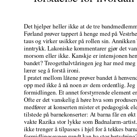
Det hjelper heller ikke at de tre bandmedlemm
Førland prøver tappert å henge med på Vestrhe
taus og virker usikker på rollen sin. Annikken
inntrykk. Lakoniske kommentarer gjør det van
morsom eller ikke. Kanskje er intensjonen hen
bandet? Treogethalvtåringen jeg har med meg h
lærer seg å forstå ironi.
I pratet mellom låtene prøver bandet å henvend
opp med ikke å nå noen av dem ordentlig. Jeg 
formidlingen. Et annet forstyrrende element er
Ofte er det vanskelig å høre hva som produsere
medfører at konserten mister et pedagogisk e
tilstede på barnekonserter: At barna får en økt 
vakte Razika stor lykke som Badnalarm-artist
ikke trenger å tilpasses i hjel for å tekkes ba
formidlingsevnen rundt kan ha stor betydning