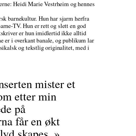
tjerne: Heidi Marie Vestrheim og hennes
rsk barnekultur. Hun har sjarm herfra
arne-TV. Hun er rett og slett en god
skriver er hun imidlertid ikke alltid
e er i overkant banale, og publikum lar
ikalsk og tekstlig originalitet, med i
nserten mister et
om etter min
ede på
na får en økt
 lyd skapes.