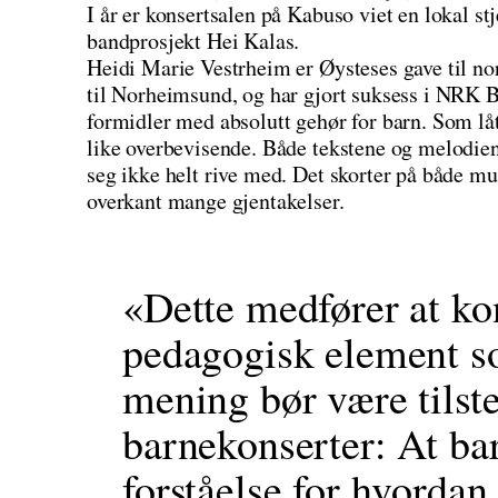
I år er konsertsalen på Kabuso viet en lokal s
bandprosjekt Hei Kalas.
Heidi Marie Vestrheim er Øysteses gave til no
til Norheimsund, og har gjort suksess i NRK B
formidler med absolutt gehør for barn. Som låt
like overbevisende. Både tekstene og melodien
seg ikke helt rive med. Det skorter på både mus
overkant mange gjentakelser.
Dette medfører at ko
pedagogisk element s
mening bør være tilst
barnekonserter: At bar
forståelse for hvordan