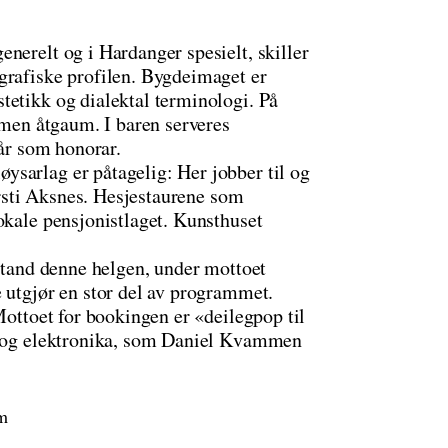
nerelt og i Hardanger spesielt, skiller
grafiske profilen. Bygdeimaget er
tetikk og dialektal terminologi. På
, men åtgaum. I baren serveres
lår som honorar.
sarlag er påtagelig: Her jobber til og
Kirsti Aksnes. Hesjestaurene som
okale pensjonistlaget. Kunsthuset
rstand denne helgen, under mottoet
 utgjør en stor del av programmet.
Mottoet for bookingen er «deilegpop til
op og elektronika, som Daniel Kvammen