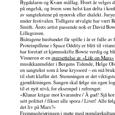
Bygdalarm og Kvam mållag. Hvert år velges det
på engelsk, og hvem som helst kan delta i kon
av sangtekstene på nynorsk eller dialekt. Jurye
under festivalen. Tidligere utvalgte har vært 
Smith. Årets artist passende nok er David Bowi
Lillegraven.
Bidragene husbandet får spille i år er fulle av
Proteinpillene i Space Oddity er blitt til vit
har foretatt et kjønnsskifte Bowie verdig og bl
Vinneren er en
oversettelse av «Life on Mars»
musikkanmelder i Bergens Tidende, Helge Olse
en sangtekst som å løse kryssord – en må bruk
til slutt klaffer det. Stemningen er det viktigst
gjendiktningen. Sangen skal følge sin egen log
til et nytt nivå, for eksempel i refrenget:
«Klanar krigar mot kvarandre / Å gud! Sjå kor 
sett politiet / fikser alle spora / Livet! Alle f
det liv på Mars?»
Fremmedgjøringen i møte med populærkulture