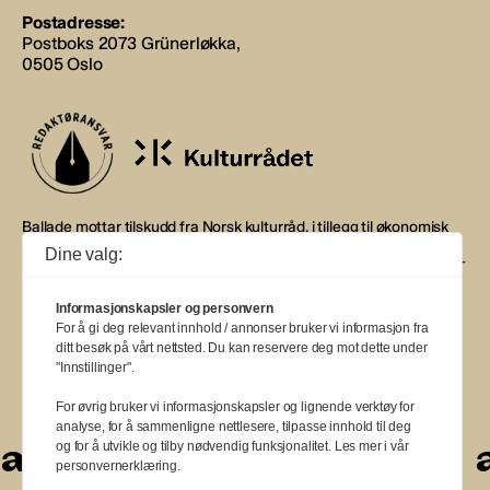
Postadresse:
Postboks 2073 Grünerløkka,
0505 Oslo
Ballade mottar tilskudd fra Norsk kulturråd, i tillegg til økonomisk
støtte fra eierne NOPA, Norsk komponistforening og
Dine valg:
Musikkforleggerne. Ballade drives etter Redaktør- og Vær Varsom-
plakaten.
Informasjonskapsler og personvern
BALLADE — NORGES MUSIKKMAGASIN
For å gi deg relevant innhold / annonser bruker vi informasjon fra
ditt besøk på vårt nettsted. Du kan reservere deg mot dette under
"Innstillinger".
For øvrig bruker vi informasjonskapsler og lignende verktøy for
analyse, for å sammenligne nettlesere, tilpasse innhold til deg
a
a
a
a
a
a
a
a
a
a
og for å utvikle og tilby nødvendig funksjonalitet. Les mer i vår
personvernerklæring.