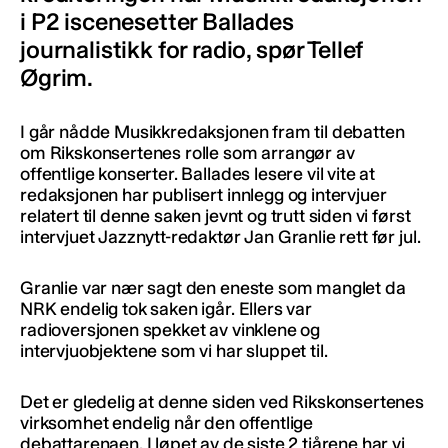
i P2 iscenesetter Ballades
journalistikk for radio, spør Tellef
Øgrim.
I går nådde Musikkredaksjonen fram til debatten
om Rikskonsertenes rolle som arrangør av
offentlige konserter. Ballades lesere vil vite at
redaksjonen har publisert innlegg og intervjuer
relatert til denne saken jevnt og trutt siden vi først
intervjuet Jazznytt-redaktør Jan Granlie rett før jul.
Granlie var nær sagt den eneste som manglet da
NRK endelig tok saken igår. Ellers var
radioversjonen spekket av vinklene og
intervjuobjektene som vi har sluppet til.
Det er gledelig at denne siden ved Rikskonsertenes
virksomhet endelig når den offentlige
debattarenaen. I løpet av de siste 2 tiårene har vi