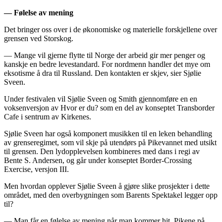
— Følelse av mening
Det bringer oss over i de økonomiske og materielle forskjellene over
grensen ved Storskog.
— Mange vil gjerne flytte til Norge der arbeid gir mer penger og
kanskje en bedre levestandard. For nordmenn handler det mye om
eksotisme å dra til Russland. Den kontakten er skjev, sier Sjølie
Sveen.
Under festivalen vil Sjølie Sveen og Smith gjennomføre en en
voksenversjon av Hvor er du? som en del av konseptet Transborder
Cafe i sentrum av Kirkenes.
Sjølie Sveen har også komponert musikken til en leken behandling
av grenseregimet, som vil skje på utendørs på Pikevannet med utsikt
til grensen. Den lydopplevelsen kombineres med dans i regi av
Bente S. Andersen, og går under konseptet Border-Crossing
Exercise, versjon III.
Men hvordan opplever Sjølie Sveen å gjøre slike prosjekter i dette
området, med den overbygningen som Barents Spektakel legger opp
til?
— Man får en følelse av mening når man kommer hit. Pikene på