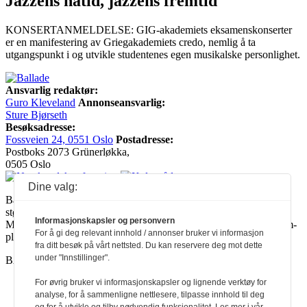
Jazzens nåtid, jazzens fremtid
KONSERTANMELDELSE: GIG-akademiets eksamenskonserter
er en manifestering av Griegakademiets credo, nemlig å ta
utgangspunkt i og utvikle studentenes egen musikalske personlighet.
Ansvarlig redaktør:
Guro Kleveland
Annonseansvarlig:
Sture Bjørseth
Besøksadresse:
Fossveien 24, 0551 Oslo
Postadresse:
Postboks 2073 Grünerløkka,
0505 Oslo
Dine valg:
Ballade mottar tilskudd fra Norsk kulturråd, i tillegg til økonomisk
støtte fra eierne NOPA, Norsk komponistforening og
Informasjonskapsler og personvern
Musikkforleggerne. Ballade drives etter Redaktør- og Vær Varsom-
For å gi deg relevant innhold / annonser bruker vi informasjon
plakaten.
fra ditt besøk på vårt nettsted. Du kan reservere deg mot dette
under "Innstillinger".
BALLADE — NORGES MUSIKKMAGASIN
For øvrig bruker vi informasjonskapsler og lignende verktøy for
analyse, for å sammenligne nettlesere, tilpasse innhold til deg