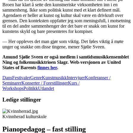
Broen har klart å sette den kunstneriske virksomheten inn i en
sammenheng. Ikke som politisk kunst med et klart definert mål.
Agendaen er heller at kunst og kultur skal være en drivkraft over
grensen. Den konteksten oppfatter jeg som meningsfull, i motsetning
til en del andre sammenhenger der det bare er snakk om kunst for
kunstens skyld og bare presenteres for kompiser.
— Her oppleves det man gjør som viktig. Det føles viktig å møte
unger og snakke om disse tingene, mener Sjølie Sveen.
Amund Sjølie Sveen er også medlem i samtidsmusikkensemblet
Ning og folkemusikktrioen Slagr. Web-versjonen av United
States of Barents
finnes her
.
Dans
Festivaler
GenreKunstmusikk
Intervjuer
Konferanser /
Seminarer
Konserter / Forestillinger
Kurs /
Workshops
Politikk
Utlandet
Ledige stillinger
Kvinnherad kulturskule
Pianopedagog – fast stilling