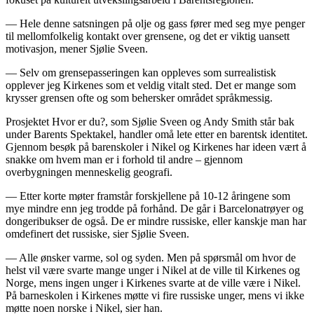
— Hele denne satsningen på olje og gass fører med seg mye penger
til mellomfolkelig kontakt over grensene, og det er viktig uansett
motivasjon, mener Sjølie Sveen.
— Selv om grensepasseringen kan oppleves som surrealistisk
opplever jeg Kirkenes som et veldig vitalt sted. Det er mange som
krysser grensen ofte og som behersker området språkmessig.
Prosjektet Hvor er du?, som Sjølie Sveen og Andy Smith står bak
under Barents Spektakel, handler omå lete etter en barentsk identitet.
Gjennom besøk på barenskoler i Nikel og Kirkenes har ideen vært å
snakke om hvem man er i forhold til andre – gjennom
overbygningen menneskelig geografi.
— Etter korte møter framstår forskjellene på 10-12 åringene som
mye mindre enn jeg trodde på forhånd. De går i Barcelonatrøyer og
dongeribukser de også. De er mindre russiske, eller kanskje man har
omdefinert det russiske, sier Sjølie Sveen.
— Alle ønsker varme, sol og syden. Men på spørsmål om hvor de
helst vil være svarte mange unger i Nikel at de ville til Kirkenes og
Norge, mens ingen unger i Kirkenes svarte at de ville være i Nikel.
På barneskolen i Kirkenes møtte vi fire russiske unger, mens vi ikke
møtte noen norske i Nikel, sier han.