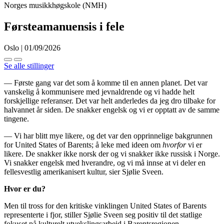
Norges musikkhøgskole (NMH)
Førsteamanuensis i fele
Oslo | 01/09/2026
Se alle stillinger
— Første gang var det som å komme til en annen planet. Det var
vanskelig å kommunisere med jevnaldrende og vi hadde helt
forskjellige referanser. Det var helt anderledes da jeg dro tilbake for
halvannet år siden. De snakker engelsk og vi er opptatt av de samme
tingene.
— Vi har blitt mye likere, og det var den opprinnelige bakgrunnen
for United States of Barents; å leke med ideen om
hvorfor
vi er
likere. De snakker ikke norsk der og vi snakker ikke russisk i Norge.
Vi snakker engelsk med hverandre, og vi må innse at vi deler en
fellesvestlig amerikanisert kultur, sier Sjølie Sveen.
Hvor er du?
Men til tross for den kritiske vinklingen United States of Barents
representerte i fjor, stiller Sjølie Sveen seg positiv til det statlige
fokuset på kulturelt utvekslingsarbeid i Barentsregionen.