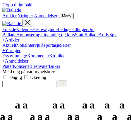
Hopp til innhald
Artikler
Ytringer
Anmeldelser
Meny
Forside
Kalender
Festivalguide
Ledige stillinger
Om
Ballade
Annonsering
Utdanning og kurs
Støtt Ballade
Arkiv
Søk
+
Artikler
Aktuelt
Notis
Intervju
Reportasje
Serier
+
Ytringer
Essay
Innlegg
Kommentar
Kronikk
+
Anmeldelser
Plater
Konserter
Festivaler
Bøker
Meld deg på vårt nyhetsbrev
Daglig
Ukentlig
a
a
a
a
a
a
a
a
a
a
a
a
a
a
a
a
a