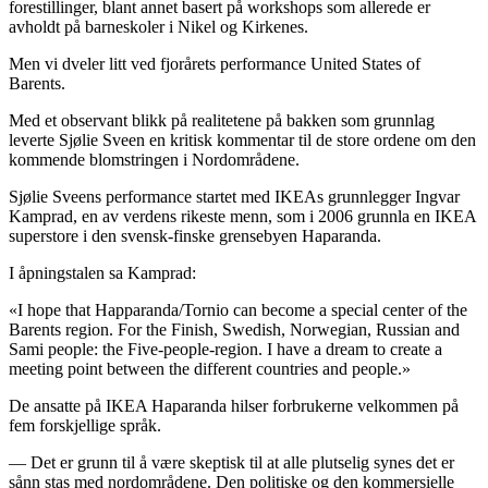
forestillinger, blant annet basert på workshops som allerede er
avholdt på barneskoler i Nikel og Kirkenes.
Men vi dveler litt ved fjorårets performance United States of
Barents.
Med et observant blikk på realitetene på bakken som grunnlag
leverte Sjølie Sveen en kritisk kommentar til de store ordene om den
kommende blomstringen i Nordområdene.
Sjølie Sveens performance startet med IKEAs grunnlegger Ingvar
Kamprad, en av verdens rikeste menn, som i 2006 grunnla en IKEA
superstore i den svensk-finske grensebyen Haparanda.
I åpningstalen sa Kamprad:
«I hope that Happaranda/Tornio can become a special center of the
Barents region. For the Finish, Swedish, Norwegian, Russian and
Sami people: the Five-people-region. I have a dream to create a
meeting point between the different countries and people.»
De ansatte på IKEA Haparanda hilser forbrukerne velkommen på
fem forskjellige språk.
— Det er grunn til å være skeptisk til at alle plutselig synes det er
sånn stas med nordområdene. Den politiske og den kommersielle