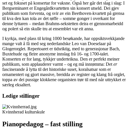
set eg fokuset på konsertar for vaksne. Også her går det slag i slag: I
Bergseminaret er Engegårdkvartetten sin konsert utseld. Dei gjev
publikum som forventa, og svir av ein Beethoven-kvartett på grensa
til kva den kan tola av det røffe – somme gonger i overkant for
denne lyttaren – medan Brahms-sekstetten deira er gjennomarbeidd
og polert så ein skulle tru at ensemblet var eit anna.
I kyrkja, med plass til kring 1000 besøkande, har oppsiktsvekkjande
mange valt å få med seg nederlandske Leo van Doeselaar på
Glogerorglet. Repertoaret er tidsriktig, med to generasjonar Bach,
Buxtehude og fleire anonyme innslag frå 16- og 1700-talet.
Konserten er for lang, tykkjer underteikna. Den er perfekt meiner
publikum, som applauderer varmt – og eg må innrømma: Det
er
fascinerande å lytta til det historiske suset, koralsatsar som er
ornamentert og gjort massive, breidda av register og klang frå orglet,
toppa av dei pussige klokkene organisten trør til med når uttrykket er
særleg eksaltert.
Ledige stillinger
Kvinnherad kulturskule
Pianopedagog – fast stilling