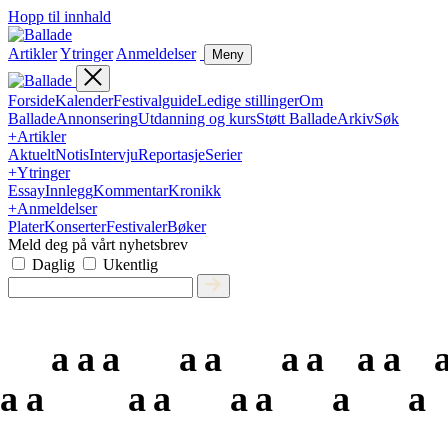
Hopp til innhald
Artikler
Ytringer
Anmeldelser
Meny
Forside
Kalender
Festivalguide
Ledige stillinger
Om
Ballade
Annonsering
Utdanning og kurs
Støtt Ballade
Arkiv
Søk
+
Artikler
Aktuelt
Notis
Intervju
Reportasje
Serier
+
Ytringer
Essay
Innlegg
Kommentar
Kronikk
+
Anmeldelser
Plater
Konserter
Festivaler
Bøker
Meld deg på vårt nyhetsbrev
Daglig
Ukentlig
a
a
a
a
a
a
a
a
a
a
a
a
a
a
a
a
a