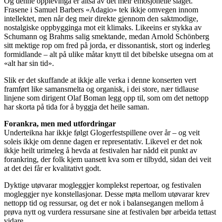
Og denne opplevinga er altså av det meir emosjonelle slaget.
Frasene i Samuel Barbers «Adagio» tek ikkje omvegen innom
intellektet, men når deg meir direkte gjennom den saktmodige,
nostalgiske oppbygginga mot eit klimaks. Likeeins er stykka av
Schumann og Brahms salig smektande, medan Arnold Schönberg
sitt mektige rop om fred på jorda, er dissonantisk, stort og inderleg
formidlande – alt på ulike måtar knytt til det bibelske utsegna om at
«alt har sin tid».
Slik er det skuffande at ikkje alle verka i denne konserten vert
framført like samansmelta og organisk, i dei store, nær tidlause
linjene som dirigent Olaf Boman legg opp til, som om det nettopp
har skorta på tida for å byggja det heile saman.
Forankra, men med utfordringar
Underteikna har ikkje følgt Glogerfestspillene over år – og veit
soleis ikkje om denne dagen er representativ. Likevel er det nok
ikkje heilt urimeleg å hevda at festivalen har nådd eit punkt av
forankring, der folk kjem uansett kva som er tilbydd, sidan dei veit
at det dei får er kvalitativt godt.
Dyktige utøvarar mogleggjer komplekst repertoar, og festivalen
mogleggjer nye konstellasjonar. Desse møta mellom utøvarar krev
nettopp tid og ressursar, og det er nok i balansegangen mellom å
prøva nytt og vurdera ressursane sine at festivalen bør arbeida tettast
vidare.