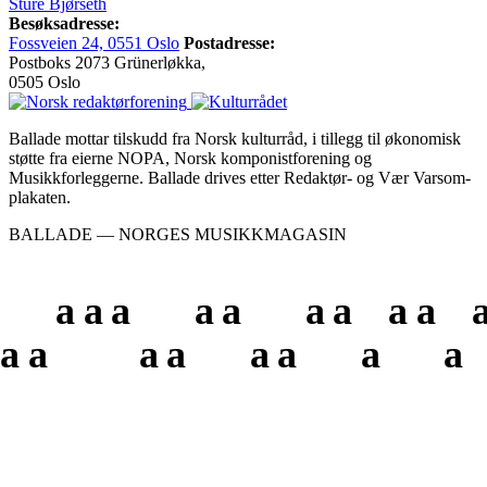
Sture Bjørseth
Besøksadresse:
Fossveien 24, 0551 Oslo
Postadresse:
Postboks 2073 Grünerløkka,
0505 Oslo
Ballade mottar tilskudd fra Norsk kulturråd, i tillegg til økonomisk
støtte fra eierne NOPA, Norsk komponistforening og
Musikkforleggerne. Ballade drives etter Redaktør- og Vær Varsom-
plakaten.
BALLADE — NORGES MUSIKKMAGASIN
a
a
a
a
a
a
a
a
a
a
a
a
a
a
a
a
a