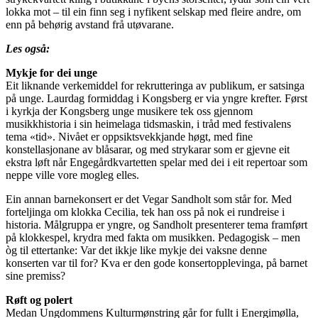
lokka mot – til ein finn seg i nyfikent selskap med fleire andre, om
enn på behørig avstand frå utøvarane.
Les også:
Mykje for dei unge
Eit liknande verkemiddel for rekrutteringa av publikum, er satsinga
på unge. Laurdag formiddag i Kongsberg er via yngre krefter. Først
i kyrkja der Kongsberg unge musikere tek oss gjennom
musikkhistoria i sin heimelaga tidsmaskin, i tråd med festivalens
tema «tid». Nivået er oppsiktsvekkjande høgt, med fine
konstellasjonane av blåsarar, og med strykarar som er gjevne eit
ekstra løft når Engegårdkvartetten spelar med dei i eit repertoar som
neppe ville vore mogleg elles.
Ein annan barnekonsert er det Vegar Sandholt som står for. Med
forteljinga om klokka Cecilia, tek han oss på nok ei rundreise i
historia. Målgruppa er yngre, og Sandholt presenterer tema framført
på klokkespel, krydra med fakta om musikken. Pedagogisk – men
òg til ettertanke: Var det ikkje like mykje dei vaksne denne
konserten var til for? Kva er den gode konsertopplevinga, på barnet
sine premiss?
Røft og polert
Medan Ungdommens Kulturmønstring går for fullt i Energimølla,