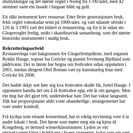
utsmykkingar og det største orglet i Noreg frå 1700-talet, med 42
stemmer samt ein fasade i fargane blått og gull.
Eit slikt instrument krev ressursar. Etter fleire generasjonars bruk,
fekk orglet vatnskadar seint på 1800-talet, og vart ståande ubrukt i
120 år. I 1993 vart det initiert ei restaurering, og for ti år sidan sto
Glogerorglet ferdig, unikt i skandinavisk samanheng, som det største
historiske instrumentet i stadig bruk.
Rekrutteringsarbeid
Restaureringa vart bakgrunnen for Glogerfestspillene, med organist
Reidar Hauge, sopran Isa Gericke og pianist Sveinung Bjelland som
pådrivarar. Dei to første har hegna om festivalen sidan oppstarten i
2001, medan dirigent Olof Boman vart ny kunstnarleg leiar med
Gericke frå 2008.
Dei hadde ikkje sett føre seg kva festivalen skulle bli, fortel Hauge. I
oppstarten handla det om å få festivalen opp, eitt år om gangen. Men
ein ting har dei gjort rett, understrekar han: Dei har vakse langsamt.
Slik har proporsjonane aldri vorte uhandterlige, arrangementet har
vore under kontroll.
Frå kyrkja som einaste konsertstad, har ei viktig nyvinning vore å ta
andre lokale i bruk. Det første som møter meg når eg kjem til
Kongsberg, er dermed wienerklassisismen: Lyden av ein
strykekvartett kling i butikkane i byens storsenter, lydar som ein vert