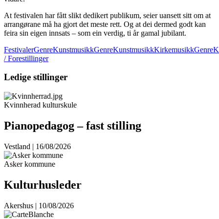
At festivalen har fått slikt dedikert publikum, seier uansett sitt om at
arrangørane må ha gjort det meste rett. Og at dei dermed godt kan
feira sin eigen innsats – som ein verdig, ti år gamal jubilant.
Festivaler
GenreKunstmusikk
GenreKunstmusikkKirkemusikk
GenreK
/ Forestillinger
Ledige stillinger
Kvinnherad kulturskule
Pianopedagog – fast stilling
Vestland | 16/08/2026
Asker kommune
Kulturhusleder
Akershus | 10/08/2026