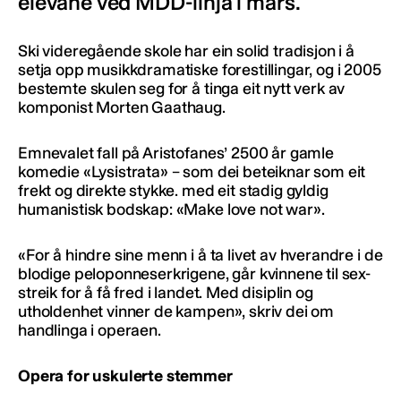
elevane ved MDD-linja i mars.
Ski videregående skole har ein solid tradisjon i å
setja opp musikkdramatiske forestillingar, og i 2005
bestemte skulen seg for å tinga eit nytt verk av
komponist Morten Gaathaug.
Emnevalet fall på Aristofanes’ 2500 år gamle
komedie «Lysistrata» – som dei beteiknar som eit
frekt og direkte stykke. med eit stadig gyldig
humanistisk bodskap: «Make love not war».
«For å hindre sine menn i å ta livet av hverandre i de
blodige peloponneserkrigene, går kvinnene til sex-
streik for å få fred i landet. Med disiplin og
utholdenhet vinner de kampen», skriv dei om
handlinga i operaen.
Opera for uskulerte stemmer