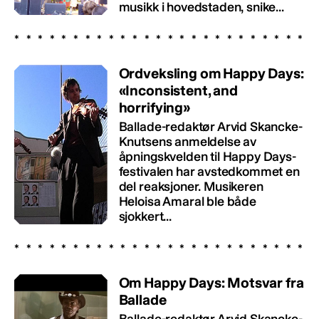
musikk i hovedstaden, snike...
Ordveksling om Happy Days:
«Inconsistent, and
horrifying»
Ballade-redaktør Arvid Skancke-
Knutsens anmeldelse av
åpningskvelden til Happy Days-
festivalen har avstedkommet en
del reaksjoner. Musikeren
Heloisa Amaral ble både
sjokkert...
Om Happy Days: Motsvar fra
Ballade