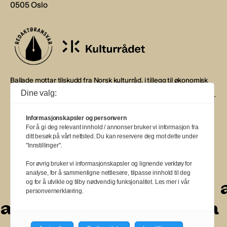
0505 Oslo
Ballade mottar tilskudd fra Norsk kulturråd, i tillegg til økonomisk
støtte fra eierne NOPA, Norsk komponistforening og
Dine valg:
Musikkforleggerne. Ballade drives etter Redaktør- og Vær Varsom-
plakaten.
Informasjonskapsler og personvern
BALLADE — NORGES MUSIKKMAGASIN
For å gi deg relevant innhold / annonser bruker vi informasjon fra
ditt besøk på vårt nettsted. Du kan reservere deg mot dette under
"Innstillinger".
For øvrig bruker vi informasjonskapsler og lignende verktøy for
analyse, for å sammenligne nettlesere, tilpasse innhold til deg
a
a
a
a
a
a
a
a
a
og for å utvikle og tilby nødvendig funksjonalitet. Les mer i vår
personvernerklæring.
a
a
a
a
a
a
a
a