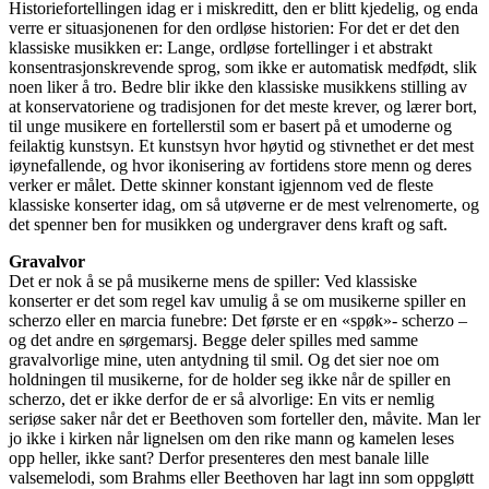
Historiefortellingen idag er i miskreditt, den er blitt kjedelig, og enda
verre er situasjonenen for den ordløse historien: For det er det den
klassiske musikken er: Lange, ordløse fortellinger i et abstrakt
konsentrasjonskrevende sprog, som ikke er automatisk medfødt, slik
noen liker å tro. Bedre blir ikke den klassiske musikkens stilling av
at konservatoriene og tradisjonen for det meste krever, og lærer bort,
til unge musikere en fortellerstil som er basert på et umoderne og
feilaktig kunstsyn. Et kunstsyn hvor høytid og stivnethet er det mest
iøynefallende, og hvor ikonisering av fortidens store menn og deres
verker er målet. Dette skinner konstant igjennom ved de fleste
klassiske konserter idag, om så utøverne er de mest velrenomerte, og
det spenner ben for musikken og undergraver dens kraft og saft.
Gravalvor
Det er nok å se på musikerne mens de spiller: Ved klassiske
konserter er det som regel kav umulig å se om musikerne spiller en
scherzo eller en marcia funebre: Det første er en «spøk»- scherzo –
og det andre en sørgemarsj. Begge deler spilles med samme
gravalvorlige mine, uten antydning til smil. Og det sier noe om
holdningen til musikerne, for de holder seg ikke når de spiller en
scherzo, det er ikke derfor de er så alvorlige: En vits er nemlig
seriøse saker når det er Beethoven som forteller den, måvite. Man ler
jo ikke i kirken når lignelsen om den rike mann og kamelen leses
opp heller, ikke sant? Derfor presenteres den mest banale lille
valsemelodi, som Brahms eller Beethoven har lagt inn som oppgløtt