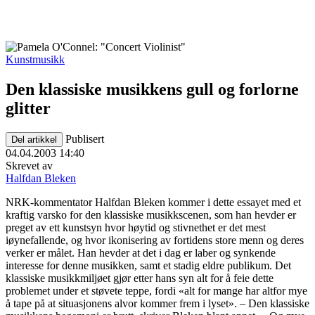
Kunstmusikk
Den klassiske musikkens gull og forlorne
glitter
Publisert
Del artikkel
04.04.2003 14:40
Skrevet av
Halfdan Bleken
NRK-kommentator Halfdan Bleken kommer i dette essayet med et
kraftig varsko for den klassiske musikkscenen, som han hevder er
preget av ett kunstsyn hvor høytid og stivnethet er det mest
iøynefallende, og hvor ikonisering av fortidens store menn og deres
verker er målet. Han hevder at det i dag er laber og synkende
interesse for denne musikken, samt et stadig eldre publikum. Det
klassiske musikkmiljøet gjør etter hans syn alt for å feie dette
problemet under et støvete teppe, fordi «alt for mange har altfor mye
å tape på at situasjonens alvor kommer frem i lyset». – Den klassiske