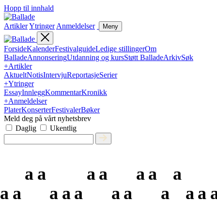
Hopp til innhald
Artikler
Ytringer
Anmeldelser
Meny
Forside
Kalender
Festivalguide
Ledige stillinger
Om
Ballade
Annonsering
Utdanning og kurs
Støtt Ballade
Arkiv
Søk
+
Artikler
Aktuelt
Notis
Intervju
Reportasje
Serier
+
Ytringer
Essay
Innlegg
Kommentar
Kronikk
+
Anmeldelser
Plater
Konserter
Festivaler
Bøker
Meld deg på vårt nyhetsbrev
Daglig
Ukentlig
a
a
a
a
a
a
a
a
a
a
a
a
a
a
a
a
a