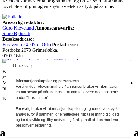
Kvelden var mesterlig programmert, og bruset som programmet
lovet ble et drønn og en strøm av elektrisk lyd: på samme...
Ansvarlig redaktør:
Guro Kleveland
Annonseansvarlig:
Sture Bjørseth
Besøksadresse:
Fossveien 24, 0551 Oslo
Postadresse:
Postboks 2073 Grünerløkka,
0505 Oslo
Dine valg:
Ballade mottar tilskudd fra Norsk kulturråd, i tillegg til økonomisk
støtte fra eierne NOPA, Norsk komponistforening og
Informasjonskapsler og personvern
Musikkforleggerne. Ballade drives etter Redaktør- og Vær Varsom-
For å gi deg relevant innhold / annonser bruker vi informasjon
plakaten.
fra ditt besøk på vårt nettsted. Du kan reservere deg mot dette
under "Innstillinger".
BALLADE — NORGES MUSIKKMAGASIN
For øvrig bruker vi informasjonskapsler og lignende verktøy for
analyse, for å sammenligne nettlesere, tilpasse innhold til deg
a
a
a
a
a
a
a
a
a
a
a
og for å utvikle og tilby nødvendig funksjonalitet. Les mer i vår
personvernerklæring.
a
a
a
a
a
a