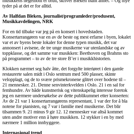
musikkens hegemoni er brutt, skriver Bleken blant annet. – Og mye
tyder på at det er for alltid.
Av Halfdan Bleken, journalist/programleder/produsent,
Musikkavdelingen, NRK
For en tid tilbake var jeg på en konsert i hovedstaden.
Konsertarrangøren var en av de beste og mest erfarne i byen, lokalet
var et av byens beste lokaler for denne typen musikk, det var
annonsert i avisene, de tre unge musikerne var utenlandske og av
toppklasse, og det samme var musikken: Beethoven og Brahms sto
på programmet – to av de tre store B’er i musikkhistorien.
Klokken nærmet seg halv åtte, det forgylte interiøret i den gamle
restaurerte salen midt i Oslo sentrum med 500 plasser, skinte
velopplagt, og de to svære prismekronene glitret over hodene til –
21 mennesker. 21. Denne senvinterkvelden i Oslo. 21 i en sal for
femhundre. Av både kunstnerisk og vitenskapelig interesse foretok
jeg en nærmere undersøkelse av dette publikummet etter konserten:
Av de 21 var 1 konsertarrangørens representant, 1 var der for å bla
notene for pianisten, og 7 var i familie med musikerne. Det blir
tilsammen 9. 21 minus 9 gir 12. 12 mennesker var altså kommet
uten andre motiver enn å høre musikken. 12 stykker i en by med
nærmere 1 million innbyggere.
Internasjonal trend