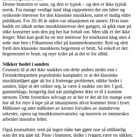
Denne historien er sann, og den er typisk – og den er ikke typisk
norsk. Fra mange vestlige land idag rapporteres det om laber og
synkende interesse for den klassiske musikken, samt et stadig eldre
publikum. For 20-30 år siden var situasjonen en annen: Hvis man
hadde en såkalt seriøs musikkinteresse den gangen, så gikk man på
slike konserter som den jeg her har fortalt om. Men slik er det ikke
lenger: Man kan godt ha en stor interesse for tonekunst idag uten å
sette sine ben i Filharmoni eller på kammerkonserter. Rett og slett
fordi den klassiske musikkens hegemoni er brutt. Så enkelt er det:
hegemoniet er brutt, og mye tyder på at det er for alltid.
Stikker hodet i sanden
Grunnen til at det ikke snakkes om dette andres steder enn i
Fremskrittspartiets populistiske kamptaler, er at det klassiske
musikkmiljøet gjør alt for å fortrenge problemet, stikke hodet i
sanden, håpe at det ordner seg, la være å snakke om det: I god,
gammeldags, borgerlig ånd når pinligheter ikke er til å komme
utenom. Dette forsterkes selvsagt av at her er det alt for mange som
har alt for mye å tape på at situasjonens alvor kommer frem i lyset:
Millioner og atter millioner av kroner forvaltes av statsdrevne
orkestre, opera og musikkonservatorier, og tusenvis av mennesker
arbeider innenfor feltet.
Også journalister, som på ingen måte bør gjøre noe så uttillatelig
som det jeg gjør nå: Pisse i brønnen, dolke i ryggen,være en stikker,