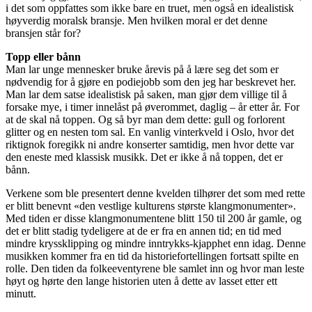
i det som oppfattes som ikke bare en truet, men også en idealistisk
høyverdig moralsk bransje. Men hvilken moral er det denne
bransjen står for?
Topp eller bånn
Man lar unge mennesker bruke årevis på å lære seg det som er
nødvendig for å gjøre en podiejobb som den jeg har beskrevet her.
Man lar dem satse idealistisk på saken, man gjør dem villige til å
forsake mye, i timer innelåst på øverommet, daglig – år etter år. For
at de skal nå toppen. Og så byr man dem dette: gull og forlorent
glitter og en nesten tom sal. En vanlig vinterkveld i Oslo, hvor det
riktignok foregikk ni andre konserter samtidig, men hvor dette var
den eneste med klassisk musikk. Det er ikke å nå toppen, det er
bånn.
Verkene som ble presentert denne kvelden tilhører det som med rette
er blitt benevnt «den vestlige kulturens største klangmonumenter».
Med tiden er disse klangmonumentene blitt 150 til 200 år gamle, og
det er blitt stadig tydeligere at de er fra en annen tid; en tid med
mindre kryssklipping og mindre inntrykks-kjapphet enn idag. Denne
musikken kommer fra en tid da historiefortellingen fortsatt spilte en
rolle. Den tiden da folkeeventyrene ble samlet inn og hvor man leste
høyt og hørte den lange historien uten å dette av lasset etter ett
minutt.