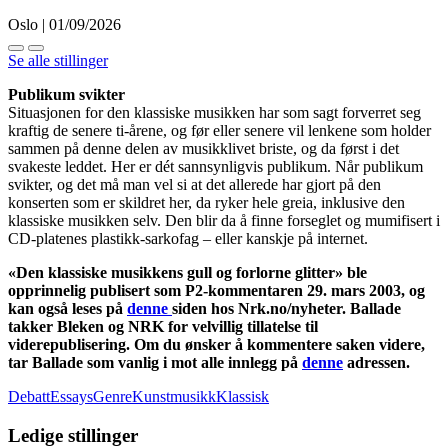
Oslo | 01/09/2026
Se alle stillinger
Publikum svikter
Situasjonen for den klassiske musikken har som sagt forverret seg
kraftig de senere ti-årene, og før eller senere vil lenkene som holder
sammen på denne delen av musikklivet briste, og da først i det
svakeste leddet. Her er dét sannsynligvis publikum. Når publikum
svikter, og det må man vel si at det allerede har gjort på den
konserten som er skildret her, da ryker hele greia, inklusive den
klassiske musikken selv. Den blir da å finne forseglet og mumifisert i
CD-platenes plastikk-sarkofag – eller kanskje på internet.
«Den klassiske musikkens gull og forlorne glitter» ble
opprinnelig publisert som
P2-kommentaren 29. mars 2003, og
kan også leses på
denne
siden hos Nrk.no/nyheter. Ballade
takker Bleken og NRK for velvillig tillatelse til
viderepublisering. Om du ønsker å kommentere saken videre,
tar Ballade som vanlig i mot alle innlegg på
denne
adressen.
Debatt
Essays
GenreKunstmusikkKlassisk
Ledige stillinger