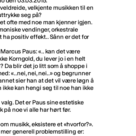
o den 03.03.2015.
veldreide, velkjente musikken til en
uttrykke seg på?
det ofte med noe man kjenner igjen.
oniske vendinger, orkestrale
 ha positiv effekt.. Sånn er det for
 Marcus Paus: «.. kan det være
kke Korngold, du lever jo i en helt
 Da blir det jo litt som å shoppe i
ed: «..nei, nei, nei..» og begrunner
nnet sier han at det vil være løgn å
 ikke kan hengi seg til noe han ikke
 valg. Det er Paus sine estetiske
k på noe vi alle har hørt før.
oe om musikk, eksistere et «hvorfor?».
mer generell problemstilling er: