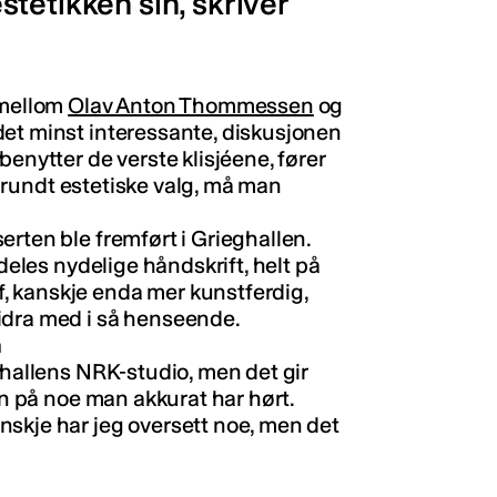
tetikken sin, skriver
 mellom
Olav Anton Thommessen
og
 det minst interessante, diskusjonen
benytter de verste klisjéene, fører
tt rundt estetiske valg, må man
rten ble fremført i Grieghallen.
ldeles nydelige håndskrift, helt på
, kanskje enda mer kunstferdig,
idra med i så henseende.
n
ghallens NRK-studio, men det gir
en på noe man akkurat har hørt.
skje har jeg oversett noe, men det