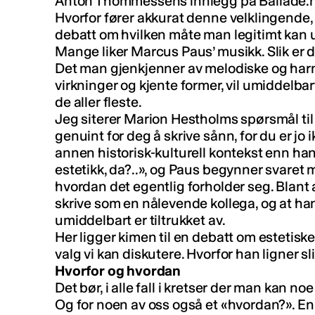
Anton Thommessens innlegg på Ballade.n
Hvorfor fører akkurat denne velklingende, 
debatt om hvilken måte man legitimt kan 
Mange liker Marcus Paus’ musikk. Slik er 
Det man gjenkjenner av melodiske og harm
virkninger og kjente former, vil umiddelbart
de aller fleste.
Jeg siterer Marion Hestholms spørsmål til
genuint for deg å skrive sånn, for du er jo i
annen historisk-kulturell kontekst enn han?
estetikk, da?..», og Paus begynner svaret m
hvordan det egentlig forholder seg. Blant a
skrive som en nålevende kollega, og at han
umiddelbart er tiltrukket av.
Her ligger kimen til en debatt om estetiske
valg vi kan diskutere. Hvorfor han ligner sli
Hvorfor og hvordan
Det bør, i alle fall i kretser der man kan n
Og for noen av oss også et «hvordan?». En 