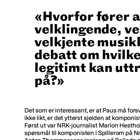
Hvorfor fører 
velklingende, ve
velkjente musikk
debatt om hvilk
legitimt kan utt
på?
Det som er interessant, er at Paus må forsv
ikke likt, er det ytterst sjelden at komponi
Først ut var NRK-journalist Marion Hestho
spørsmål til komponisten i Spillerom på N