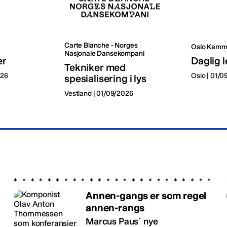
Carte Blanche - Norges
Oslo Kamm
Nasjonale Dansekompani
er
Daglig l
Tekniker med
026
Oslo | 01/
spesialisering i lys
Vestland | 01/09/2026
Annen-gangs er som regel
annen-rangs
Marcus Paus´ nye