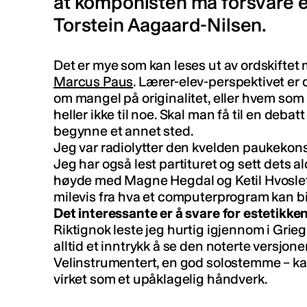
at komponisten må forsvare es
Torstein Aagaard-Nilsen.
Det er mye som kan leses ut av ordskiftet
Marcus Paus
. Lærer-elev-perspektivet er
om mangel på originalitet, eller hvem som 
heller ikke til noe. Skal man få til en deba
begynne et annet sted.
Jeg var radiolytter den kvelden paukekonse
Jeg har også lest partituret og sett dets a
høyde med Magne Hegdal og Ketil Hvoslef
milevis fra hva et computerprogram kan b
Det interessante er å svare for estetikke
Riktignok leste jeg hurtig igjennom i Grie
alltid et inntrykk å se den noterte versjon
Velinstrumentert, en god solostemme – kan
virket som et upåklagelig håndverk.