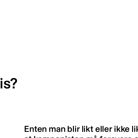
is?
Enten man blir likt eller ikke li