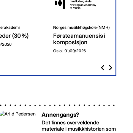
erakademi
Norges musikkhøgskole (NMH)
Tr
eder (30 %)
Førsteamanuensis i
Da
komposisjon
09/2026
Tr
Oslo | 01/09/2026
Annengangs?
Det finnes overveldende
materiale i musikkhistorien som