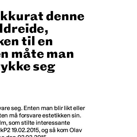
akkurat denne
ldreide,
en til en
en måte man
rykke seg
are seg. Enten man blir likt eller
sten må forsvare estetikken sin.
lm, som stilte interessante
rkP2 19.02.2015, og så kom Olav