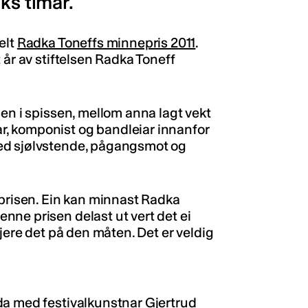
ks timar.
elt
Radka Toneffs minnepris 2011
.
 år av stiftelsen Radka Toneff
en i spissen, mellom anna lagt vekt
, komponist og bandleiar innanfor
ed sjølvstende, pågangsmot og
 prisen. Ein kan minnast Radka
ne prisen delast ut vert det ei
gjere det på den måten. Det er veldig
da med festivalkunstnar Gjertrud