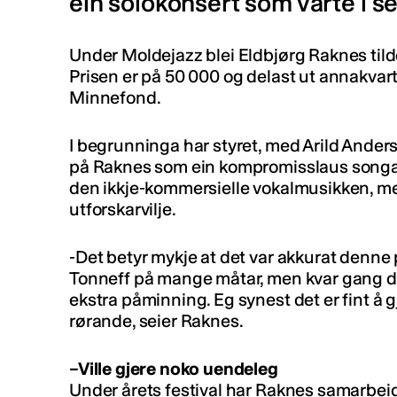
ein solokonsert som varte i se
Under Moldejazz blei Eldbjørg Raknes tild
Prisen er på 50 000 og delast ut annakvart
Minnefond.
I begrunninga har styret, med Arild Anders
på Raknes som ein kompromisslaus songar
den ikkje-kommersielle vokalmusikken, m
utforskarvilje.
-Det betyr mykje at det var akkurat denne
Tonneff på mange måtar, men kvar gang den
ekstra påminning. Eg synest det er fint å 
rørande, seier Raknes.
–Ville gjere noko uendeleg
Under årets festival har Raknes samarbei