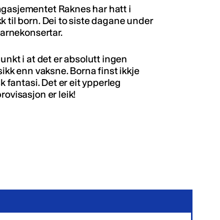
ngasjementet Raknes har hatt i
 til born. Dei to siste dagane under
barnekonsertar.
unkt i at det er absolutt ingen
sikk enn vaksne. Borna finst ikkje
k fantasi. Det er eit ypperleg
ovisasjon er leik!