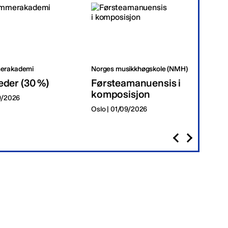
erakademi
Norges musikkhøgskole (NMH)
Tr
eder (30 %)
Førsteamanuensis i
Da
komposisjon
09/2026
Tr
Oslo | 01/09/2026