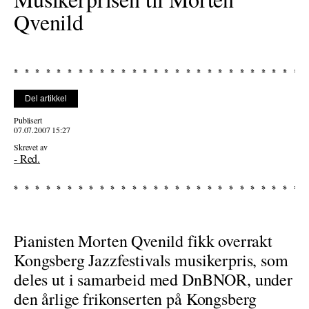
Qvenild
Del artikkel
Publisert
07.07.2007 15:27
Skrevet av
- Red.
Pianisten Morten Qvenild fikk overrakt
Kongsberg Jazzfestivals musikerpris, som
deles ut i samarbeid med DnBNOR, under
den årlige frikonserten på Kongsberg