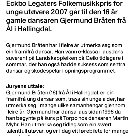
Eckbo Legaters Folkemusikkpris for
unge utøvere 2007 går til den 16 år
gamle dansaren Gjermund Bråten frå
Ål i Hallingdal.
Gjermund Bråten har i fleire år utmerka seg som
ein framifrå dansar. Han vann c-klassa i lausdans
suverent på Landskappleiken på Geilo tidlegare i
sommar, der han også hadde suksess som sentral
dansar og skodespelar i opningsprogrammet.
Juryens uttale:
Gjermund Bråten (16) frå Ål i Hallingdal, er ein
framifrå ung dansar som, trass sin unge alder, har
utmerka seg i mange ulike samanhengar gjennom
fleire år. Gjermund har dansa laus sidan 1996 da
han begynte på kurs på Torpo hos dansaren Martin
Myhr. Han utmerka seg tidleg som ein svært
talentfull utøvar, og er i dag eit førebilete for mange