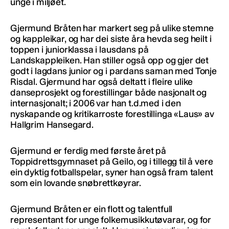
unge i miljøet.
Gjermund Bråten har markert seg på ulike stemne
og kappleikar, og har dei siste åra hevda seg heilt i
toppen i juniorklassa i lausdans på
Landskappleiken. Han stiller også opp og gjer det
godt i lagdans junior og i pardans saman med Tonje
Risdal. Gjermund har også deltatt i fleire ulike
danseprosjekt og forestillingar både nasjonalt og
internasjonalt; i 2006 var han t.d.med i den
nyskapande og kritikarroste forestillinga «Laus» av
Hallgrim Hansegard.
Gjermund er ferdig med første året på
Toppidrettsgymnaset på Geilo, og i tillegg til å vere
ein dyktig fotballspelar, syner han også fram talent
som ein lovande snøbrettkøyrar.
Gjermund Bråten er ein flott og talentfull
representant for unge folkemusikkutøvarar, og for