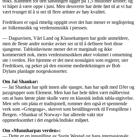
boks. Rammen for den satsningen ligger på 1,5 millioner kroner; og
vi håper å være oppe i juni. Men dessverre har dette ført til at vi har
vært tvunget til å si nei til flere artister av høy kvalitet.
Fredriksen er også rimelig oppgitt over det han mener er neglisjering
av folkemusikk og verdensmusikk i pressen.
— Dagsavisen, Vårt Land og Klassekampen har gode anmeldere,
men de fleste andre norske aviser ser ut til å definere bort disse
sjangrene. Tabloidavisene mener det er marginalt og ikke
kommersielt nok, mens verdensmusikken øker volumet i omsetning
ute i verden. Her hjemme er det mest nostalgien som regjerer, sier
Fredriksen, og peker på den enorme mediedekningen av Bob
Dylans planlagte norgeskonserter.
Om Jai Shankar:
— Jai Shankar har spilt innen alle sjangre, han har spilt med DJer og
jazzgrupper som Element. Men han har hele tiden vært målbevisst
om at hans første plate skulle være en klassisk indisk tabla-utgivelse.
Men selv om plata er tradisjonell, rommer den også et spennende
verk som «Griegraga», skrevet som bestillingsverk til Festspillene i
Bergen. «Shankar of Norway» har allerede vakt stor
oppmerksomhet i det engelsk/indiske miljøet.
Om «Munnharpas verden»:
— Dette er en innspilling av Svein Westad og hans internasjonale