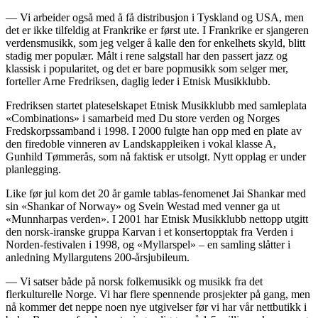
— Vi arbeider også med å få distribusjon i Tyskland og USA, men
det er ikke tilfeldig at Frankrike er først ute. I Frankrike er sjangeren
verdensmusikk, som jeg velger å kalle den for enkelhets skyld, blitt
stadig mer populær. Målt i rene salgstall har den passert jazz og
klassisk i popularitet, og det er bare popmusikk som selger mer,
forteller Arne Fredriksen, daglig leder i Etnisk Musikklubb.
Fredriksen startet plateselskapet Etnisk Musikklubb med samleplata
«Combinations» i samarbeid med Du store verden og Norges
Fredskorpssamband i 1998. I 2000 fulgte han opp med en plate av
den firedoble vinneren av Landskappleiken i vokal klasse A,
Gunhild Tømmerås, som nå faktisk er utsolgt. Nytt opplag er under
planlegging.
Like før jul kom det 20 år gamle tablas-fenomenet Jai Shankar med
sin «Shankar of Norway» og Svein Westad med venner ga ut
«Munnharpas verden». I 2001 har Etnisk Musikklubb nettopp utgitt
den norsk-iranske gruppa Karvan i et konsertopptak fra Verden i
Norden-festivalen i 1998, og «Myllarspel» – en samling slåtter i
anledning Myllargutens 200-årsjubileum.
— Vi satser både på norsk folkemusikk og musikk fra det
flerkulturelle Norge. Vi har flere spennende prosjekter på gang, men
nå kommer det neppe noen nye utgivelser før vi har vår nettbutikk i