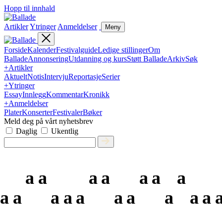
Hopp til innhald
Artikler
Ytringer
Anmeldelser
Meny
Forside
Kalender
Festivalguide
Ledige stillinger
Om
Ballade
Annonsering
Utdanning og kurs
Støtt Ballade
Arkiv
Søk
+
Artikler
Aktuelt
Notis
Intervju
Reportasje
Serier
+
Ytringer
Essay
Innlegg
Kommentar
Kronikk
+
Anmeldelser
Plater
Konserter
Festivaler
Bøker
Meld deg på vårt nyhetsbrev
Daglig
Ukentlig
a
a
a
a
a
a
a
a
a
a
a
a
a
a
a
a
a