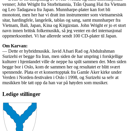
venner; John Wright fra Storbritannia, Trân Quang Hai fra Vietnam
og Leo Tadagawa fra Japan. Munnharpe-plater kan fort bli
monotont, men her har vi dratt inn instrumenter som vietnamesisk
sitar, hardingfele, langeleik, tablas og sang, samt munnharper fra
Vietnam, Bali, Japan, Kina og Kirgizstan. John Wright er jo et stort
navn innen britisk folkemusikk, så jeg venter en del internasjonal
oppmerksomhet. Vi har allerede sendt 100 CD-plater til Japan.
Om Karvan:
— Dette er hybridmusikk. Javid Afsari Rad og Abdulrahman
Surizehi er begge fra Iran, men siden de har utspring i forskjellige
kulturer i hjemlandet ville de neppe ha spilt sammen der. Men siden
begge bor i Oslo, kom de sammen her og resultatet er blitt svært
spennende. Plata er et konsertopptak fra Gamle Aker kirke under
Verden i Norden-festivalen i Oslo i 1998, og Surizehi sa selv at
musikken ble tatt opp da han var på høyden som musiker.
Ledige stillinger