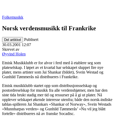
Folkemusikk
Norsk verdensmusikk til Frankrike
Publisert
Del artikkel
30.03.2001 12:07
Skrevet av
Øyvind Holen
Etnisk Musikklubb er for alvor i ferd med å etablere seg som
plateselskap. I løpet av et kvartal har selskapet sluppet fire nye
plater, mens artister som Jai Shankar (bildet), Svein Westad og
Gunhild Tømmerås nå distribueres i Frankrike.
Etnisk musikklubb startet opp som distribusjonsselskap og
postordreselskap for musikk fra alle verdenshjørner, men har den
siste tida brukt stadig mer tid og ressurser på å gi ut plater. Nå
opplever selskapet økende interesse utenfra; både den norsk-indiske
tablas-spilleren Jai Shankars «Shankar of Norway», Svein Westads
«Munnharpas verden» og Gunhild Tømmerås’ «Nu vil jeg blått
fortelle» distribueres nå av franske Socadisc.