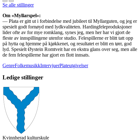
Se alle stillinger
Om «Myllarspel»:
— Plata er gitt ut i forbindelse med jubileet til Myllarguten, og jeg er
spesielt godt fornøyd med lydkvaliteten. Hardingfeleproduksjoner
lider ofte av for mye romklang, synes jeg, men her har vi gjort de
fleste av innspillingene utenfor studio. Felespillerne er blitt tatt opp
på hytta og hjemme på kjøkkenet, og resultatet er blitt en tørr, god
lyd. Spesielt Øystein Romtveit har en ekstra glans over seg, men alle
de fem felespillerne har gjort en flott innsats.
GenreFolkemusikk
Intervjuer
Plateutgivelser
Ledige stillinger
Kvinnherad kulturskule