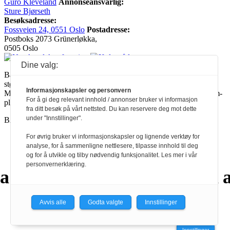
Guro Kleveland
Annonseansvarlig:
Sture Bjørseth
Besøksadresse:
Fossveien 24, 0551 Oslo
Postadresse:
Postboks 2073 Grünerløkka,
0505 Oslo
Dine valg:
Ballade mottar tilskudd fra Norsk kulturråd, i tillegg til økonomisk
støtte fra eierne NOPA, Norsk komponistforening og
Informasjonskapsler og personvern
Musikkforleggerne. Ballade drives etter Redaktør- og Vær Varsom-
For å gi deg relevant innhold / annonser bruker vi informasjon
plakaten.
fra ditt besøk på vårt nettsted. Du kan reservere deg mot dette
under "Innstillinger".
BALLADE — NORGES MUSIKKMAGASIN
For øvrig bruker vi informasjonskapsler og lignende verktøy for
analyse, for å sammenligne nettlesere, tilpasse innhold til deg
a
a
a
a
a
a
a
a
a
a
a
og for å utvikle og tilby nødvendig funksjonalitet. Les mer i vår
personvernerklæring.
a
a
a
a
a
a
Avvis alle
Godta valgte
Innstillinger
Innstillinger