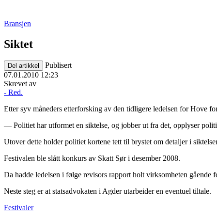
Bransjen
Siktet
Publisert
Del artikkel
07.01.2010 12:23
Skrevet av
- Red.
Etter syv måneders etterforsking av den tidligere ledelsen for Hove for
— Politiet har utformet en siktelse, og jobber ut fra det, opplyser poli
Utover dette holder politiet kortene tett til brystet om detaljer i sikt
Festivalen ble slått konkurs av Skatt Sør i desember 2008.
Da hadde ledelsen i følge revisors rapport holt virksomheten gående fo
Neste steg er at statsadvokaten i Agder utarbeider en eventuel tiltale.
Festivaler