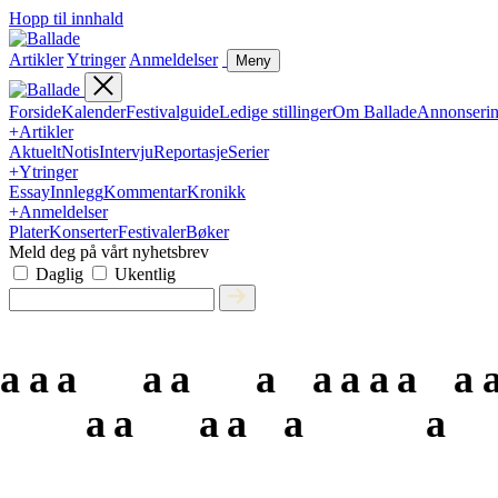
Hopp til innhald
Artikler
Ytringer
Anmeldelser
Meny
Forside
Kalender
Festivalguide
Ledige stillinger
Om Ballade
Annonseri
+
Artikler
Aktuelt
Notis
Intervju
Reportasje
Serier
+
Ytringer
Essay
Innlegg
Kommentar
Kronikk
+
Anmeldelser
Plater
Konserter
Festivaler
Bøker
Meld deg på vårt nyhetsbrev
Daglig
Ukentlig
a
a
a
a
a
a
a
a
a
a
a
a
a
a
a
a
a