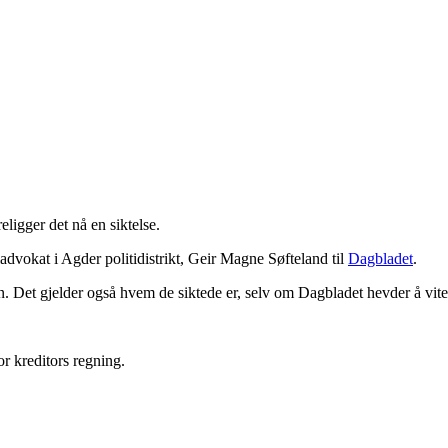
eligger det nå en siktelse.
tiadvokat i Agder politidistrikt, Geir Magne Søfteland til
Dagbladet
.
elsen. Det gjelder også hvem de siktede er, selv om Dagbladet hevder å vi
r kreditors regning.