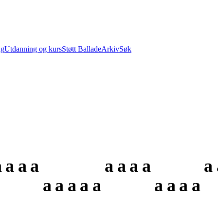
ng
Utdanning og kurs
Støtt Ballade
Arkiv
Søk
a
a
a
a
a
a
a
a
a
a
a
a
a
a
a
a
a
a