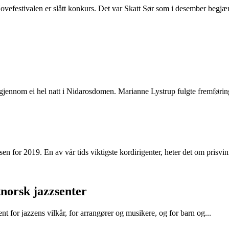
stivalen er slått konkurs. Det var Skatt Sør som i desember begjærte
t gjennom ei hel natt i Nidarosdomen. Marianne Lystrup fulgte fremførin
 for 2019. En av vår tids viktigste kordirigenter, heter det om prisvin
tnorsk jazzsenter
t for jazzens vilkår, for arrangører og musikere, og for barn og...