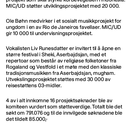
MIC/UD støtter utviklingsprosjektet med 20 000.
Ole Bøhn medvirker i et sosialt musikkprosjekt for
ungdom i en av Rio de Janeiros favellaer. MIC/UD
gir 10 000 til undervisningsprosjektet.
Vokalisten Liv Runesdatter er invitert til å åpne en
større festival i Sheki, Aserbajdsjan, med et
repertoar som består av religiøse folketoner fra
Rogaland og Vestfold i et møte med den klassiske
tradisjonsmusikken fra Aserbajdsjan, mugham.
Utvekslingsprosjektet støttes med 30 000 av
reisestøttens 03-midler.
4 av i alt innkomne 16 prosjektsøknader ble av
komiteen vurdert som støtteverdige. Totalt ble det
søkt om 791.076 og til de innvilgede søknadene ble
det tildelt 85.000,-