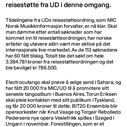
reisestøtte fra UD i denne omgang.
Tildelingene fra UDs reisestøtteordning, som MIC
Norsk Musikkinformasjon forvalter, er nå klar. Skal
man dømme etter antall søknader som har
kommet inn til reisestøtteordningen, har norske
artister og utøvere aldri vært mer aktive på det
internasjonale live-markedet. Av de 113 søknadene
har 60 fått tilslag. Totalt ble det søkt om hele
3.384.781 kroner fra reisestøtteordningen og det
ble bevilget kr 786.500.
Electrocutango skal prøve å selge sand i Sahara, og
har fått 20 000 fra MIC/UD til å promotere sitt
seneste tangoalbum i Buenos Aires. Torun Eriksen
skal pleie kontakten med sitt publikum i Tyskland,
og får 20 000 kroner til dette. BIT20 Ensemble blir
operaorkester når Knut Vaage og Torgeir Rebolledo
Pedersens nye opera Veslefrikk spilles i Szeged i
Ungarn i november. Forestillingen, som er et