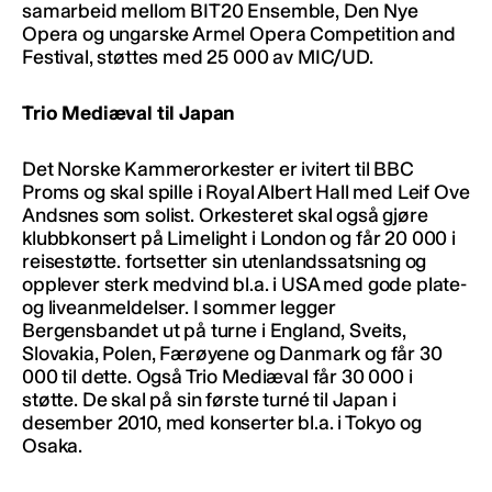
samarbeid mellom BIT20 Ensemble, Den Nye
Opera og ungarske Armel Opera Competition and
Festival, støttes med 25 000 av MIC/UD.
Trio Mediæval til Japan
Det Norske Kammerorkester er ivitert til BBC
Proms og skal spille i Royal Albert Hall med Leif Ove
Andsnes som solist. Orkesteret skal også gjøre
klubbkonsert på Limelight i London og får 20 000 i
reisestøtte. fortsetter sin utenlandssatsning og
opplever sterk medvind bl.a. i USA med gode plate-
og liveanmeldelser. I sommer legger
Bergensbandet ut på turne i England, Sveits,
Slovakia, Polen, Færøyene og Danmark og får 30
000 til dette. Også Trio Mediæval får 30 000 i
støtte. De skal på sin første turné til Japan i
desember 2010, med konserter bl.a. i Tokyo og
Osaka.