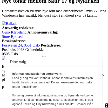
Nye tonar mellom Skur 17 og Nykirken
Borealisfestivalen vil fylle nye rom med eksperimentell musikk. Jana
Winderens hav-musikk blei også stor i eit digert skur på kaia....
Ansvarlig redaktør:
Guro Kleveland
Annonseansvarlig:
Sture Bjørseth
Besøksadresse:
Fossveien 24, 0551 Oslo
Postadresse:
Postboks 2073 Grünerløkka,
0505 Oslo
Dine valg:
Ballade mottar tilskudd fra Norsk kulturråd, i tillegg til økonomisk
støtte fra eierne NOPA, Norsk komponistforening og
Informasjonskapsler og personvern
Musikkforleggerne. Ballade drives etter Redaktør- og Vær Varsom-
For å gi deg relevant innhold / annonser bruker vi informasjon
plakaten.
fra ditt besøk på vårt nettsted. Du kan reservere deg mot dette
under "Innstillinger".
BALLADE — NORGES MUSIKKMAGASIN
For øvrig bruker vi informasjonskapsler og lignende verktøy for
analyse, for å sammenligne nettlesere, tilpasse innhold til deg
a
a
a
a
a
a
a
a
a
og for å utvikle og tilby nødvendig funksjonalitet. Les mer i vår