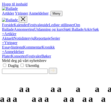
Hopp til innhald
Artikler
Ytringer
Anmeldelser
Meny
Forside
Kalender
Festivalguide
Ledige stillinger
Om
Ballade
Annonsering
Utdanning og kurs
Støtt Ballade
Arkiv
Søk
+
Artikler
Aktuelt
Notis
Intervju
Reportasje
Serier
+
Ytringer
Essay
Innlegg
Kommentar
Kronikk
+
Anmeldelser
Plater
Konserter
Festivaler
Bøker
Meld deg på vårt nyhetsbrev
Daglig
Ukentlig
a
a
a
a
a
a
a
a
a
a
a
a
a
a
a
a
a