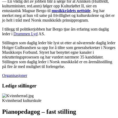
— En viktig del av jobben blir å sørge for at Anniken (Huitfeldt,
kulturminister, red.anm) følger opp Kulturløftet II, sier en
entusiastisk Magnar Bergo til
musikkrådets nettside
. Jeg har
merket meg at hun vil satse på frivillighet og kulturskolene og det er
jo helt i tråd med Norsk musikkråds prinsipprogram.
I tillegg til politikerjobben har Bergo tjue års erfaring som daglig
leder i
Drammen Lyd
AS.
Stillingen som daglig leder ble lyst ut etter at nåværende daglig leder
Holger Gulbrandsen sa opp for å tiltre som generalsekretær i Norges
Musikkorps Forbund. Styret har benyttet egne kanaler i
rekrutteringsprosessen og har vurdert nærmere 35 kandidater.
Stillingen som daglig leder i Norsk musikkråd er en åremålsstilling
på fire år med mulighet til forlengelse.
Organisasjoner
Ledige stillinger
Kvinnherad kulturskule
Pianopedagog – fast stilling