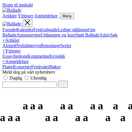
Hopp til innhald
Artikler
Ytringer
Anmeldelser
Meny
Forside
Kalender
Festivalguide
Ledige stillinger
Om
Ballade
Annonsering
Utdanning og kurs
Støtt Ballade
Arkiv
Søk
+
Artikler
Aktuelt
Notis
Intervju
Reportasje
Serier
+
Ytringer
Essay
Innlegg
Kommentar
Kronikk
+
Anmeldelser
Plater
Konserter
Festivaler
Bøker
Meld deg på vårt nyhetsbrev
Daglig
Ukentlig
a
a
a
a
a
a
a
a
a
a
a
a
a
a
a
a
a