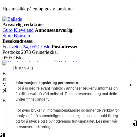
Høstmusikk på en bølge av fanskare.
Ansvarlig redaktør:
Guro Kleveland
Annonseansvarlig:
Sture Bjørseth
Besøksadresse:
Fossveien 24, 0551 Oslo
Postadresse:
Postboks 2073 Grünerløkka,
0505 Oslo
Dine valg:
Ballade mottar tilskudd fra Norsk kulturråd, i tillegg til økonomisk
støtte fra eierne NOPA, Norsk komponistforening og
Informasjonskapsler og personvern
Musikkforleggerne. Ballade drives etter Redaktør- og Vær Varsom-
For å gi deg relevant innhold / annonser bruker vi informasjon
plakaten.
fra ditt besøk på vårt nettsted. Du kan reservere deg mot dette
under "Innstillinger".
BALLADE — NORGES MUSIKKMAGASIN
For øvrig bruker vi informasjonskapsler og lignende verktøy for
analyse, for å sammenligne nettlesere, tilpasse innhold til deg
a
a
a
a
a
a
a
a
a
a
og for å utvikle og tilby nødvendig funksjonalitet. Les mer i vår
personvernerklæring.
a
a
a
a
a
a
a