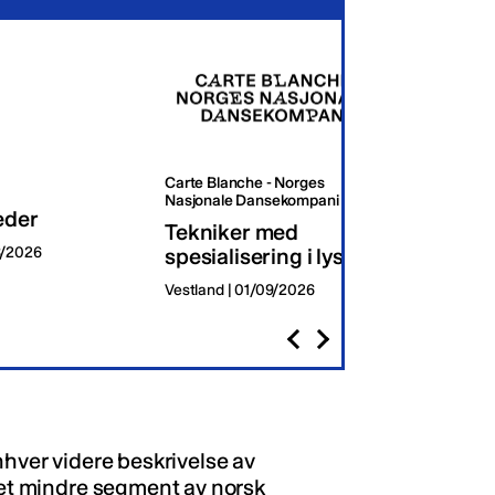
Carte Blanche - Norges
Oslo K
Nasjonale Dansekompani
eder
Dagli
Tekniker med
8/2026
spesialisering i lys
Oslo | 
Vestland | 01/09/2026
nhver videre beskrivelse av
t et mindre segment av norsk