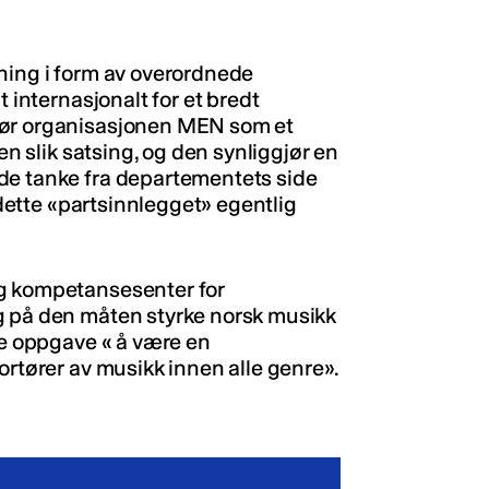
ning i form av overordnede
t internasjonalt for et bredt
jør organisasjonen MEN som et
en slik satsing, og den synliggjør en
de tanke fra departementets side
a dette «partsinnlegget» egentlig
og kompetansesenter for
g på den måten styrke norsk musikk
te oppgave « å være en
ortører av musikk innen alle genre».