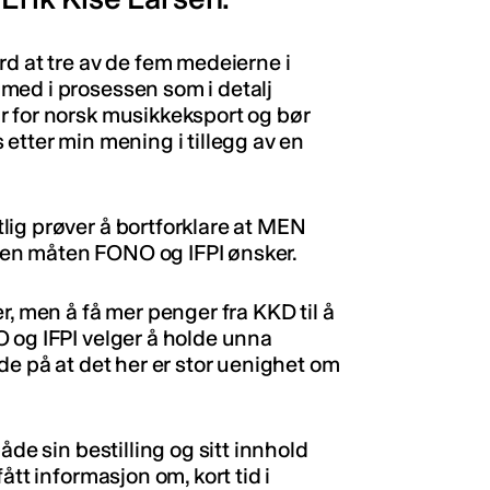
rd at tre av de fem medeierne i
med i prosessen som i detalj
r for norsk musikkeksport og bør
etter min mening i tillegg av en
ig prøver å bortforklare at MEN
å den måten FONO og IFPI ønsker.
r, men å få mer penger fra KKD til å
 og IFPI velger å holde unna
de på at det her er stor uenighet om
både sin bestilling og sitt innhold
ått informasjon om, kort tid i