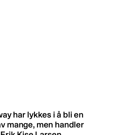
 har lykkes i å bli en
 av mange, men handler
 Erik Kise Larsen.