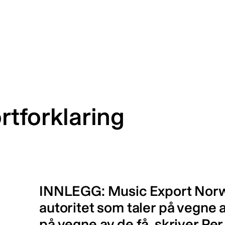
ortforklaring
INNLEGG: Music Export Norway
autoritet som taler på vegne
på vegne av de få, skriver Per