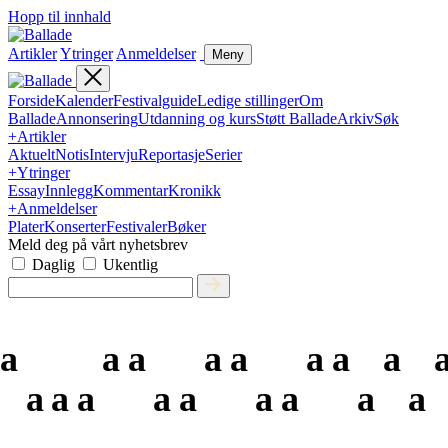
Hopp til innhald
Artikler
Ytringer
Anmeldelser
Meny
Forside
Kalender
Festivalguide
Ledige stillinger
Om
Ballade
Annonsering
Utdanning og kurs
Støtt Ballade
Arkiv
Søk
+
Artikler
Aktuelt
Notis
Intervju
Reportasje
Serier
+
Ytringer
Essay
Innlegg
Kommentar
Kronikk
+
Anmeldelser
Plater
Konserter
Festivaler
Bøker
Meld deg på vårt nyhetsbrev
Daglig
Ukentlig
a
a
a
a
a
a
a
a
a
a
a
a
a
a
a
a
a