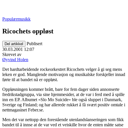
Populærmusikk
Ricochets oppløst
Publisert
Del artikkel
30.03.2001 12:07
Skrevet av
Øyvind Holen
Det hardtarbeidende rockeorkestret Ricochets velger å gi seg mens
leken er god. Manglende motivasjon og musikalske forskjeller innad
førte til at bandet nå er oppløst.
Oppløsningen kommer brått, bare for fem dager siden annonserte
fredrikstadgruppa, via sine hjemmesider, at de var i ferd med å spille
inn en EP. Albumet «Slo Mo Suicide» ble også sluppet i Danmark,
Sverige og Finland; og har allerede rukket å få svært positiv omtale i
nettmagasinet Feber.se.
Men det var nettopp den forestående utenlandslanseringen som fikk
bandet til å innse at de var ved et veiskille hvor de enten måtte satse