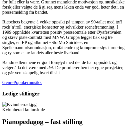
for fullt eller la være. Grunnet manglende motivasjon og musikalske
forskjeller valgte de å gi seg mens leken enda var god, heter det i en
pressemelding fra bandet.
Ricochets begynte å vekke oppsikt på tampen av 90-tallet med tøff
rock’n’roll, energiske konserter og selvsikker sceneframtoning. I
1999 oppnådde kvartetten positiv presseomtale etter Øyafestivalen,
og skrev platekontrakt med MNW. Gruppa legger bak seg tre
singler, en EP og albumet «Slo Mo Suicide», en
Spellemannprisnominasjon, omfattende og kompromissløs turnering
og ry som et av landets aller beste liveband.
Bandmedlemmene er godt fornøyd med det de har oppnådd, og
velger å la det være med
det
. De prioriterer heretter egne prosjekter,
og går vennskapelig hvert til sitt.
GenrePopulærmusikk
Ledige stillinger
Kvinnherad kulturskule
Pianopedagog – fast stilling