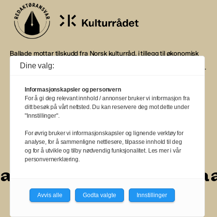
Ballade mottar tilskudd fra Norsk kulturråd, i tillegg til økonomisk
støtte fra eierne NOPA, Norsk komponistforening og
Dine valg:
Musikkforleggerne. Ballade drives etter Redaktør- og Vær Varsom-
plakaten.
Informasjonskapsler og personvern
BALLADE — NORGES MUSIKKMAGASIN
For å gi deg relevant innhold / annonser bruker vi informasjon fra
ditt besøk på vårt nettsted. Du kan reservere deg mot dette under
"Innstillinger".
For øvrig bruker vi informasjonskapsler og lignende verktøy for
analyse, for å sammenligne nettlesere, tilpasse innhold til deg
a
a
a
a
a
a
a
a
a
a
og for å utvikle og tilby nødvendig funksjonalitet. Les mer i vår
personvernerklæring.
a
a
a
a
a
a
a
Avvis alle
Godta valgte
Innstillinger