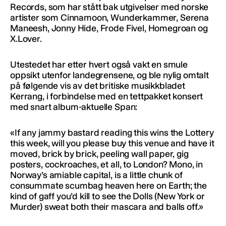
Records, som har stått bak utgivelser med norske
artister som Cinnamoon, Wunderkammer, Serena
Maneesh, Jonny Hide, Frode Fivel, Homegroan og
X.Lover.
Utestedet har etter hvert også vakt en smule
oppsikt utenfor landegrensene, og ble nylig omtalt
på følgende vis av det britiske musikkbladet
Kerrang, i forbindelse med en tettpakket konsert
med snart album-aktuelle Span:
«If any jammy bastard reading this wins the Lottery
this week, will you please buy this venue and have it
moved, brick by brick, peeling wall paper, gig
posters, cockroaches, et all, to London? Mono, in
Norway’s amiable capital, is a little chunk of
consummate scumbag heaven here on Earth; the
kind of gaff you’d kill to see the Dolls (New York or
Murder) sweat both their mascara and balls off.»