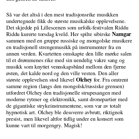
Så var det altså i den mest tradisjonsrike musikken
undertegnede fikk de største musikalske opplevelsene.
Det skjedde på Lillescenen som urfolk-festivalen Riddu
Namgar
Riddu kurerte torsdag kveld. Her spilte sibirske
sammen med en gruppe russiske og mongolske musikere
en tradisjonell strengemusikk på instrumenter fra en
annen verden. Kvartetten omskapte den lille mørke salen
til et drømmenes rike med sin uendelig vakre sang og
musikk som knyttet vennskapsbånd mellom den fjerne
østen, det kalde nord og den ville vesten. Den aller
Olchey
største opplevelsen stod likevel
for. Fra omtrent
samme region (langs den mongolsk/russiske grensen)
utfordret Olchey den tradisjonelle strupesangen med
moderne rytmer og elektronikk, samt dronepartier med
de gigantiske strykeinstrumentene, som var av totalt
hypnotisk art. Olchey ble dessverre avbrutt, riktignok
presist, men likevel altfor tidlig under en konsert som
kunne vart til morgengry. Magisk!