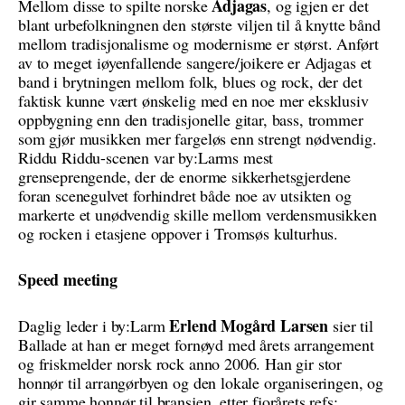
Adjagas
Mellom disse to spilte norske
, og igjen er det
blant urbefolkningnen den største viljen til å knytte bånd
mellom tradisjonalisme og modernisme er størst. Anført
av to meget iøyenfallende sangere/joikere er Adjagas et
band i brytningen mellom folk, blues og rock, der det
faktisk kunne vært ønskelig med en noe mer eksklusiv
oppbygning enn den tradisjonelle gitar, bass, trommer
som gjør musikken mer fargeløs enn strengt nødvendig.
Riddu Riddu-scenen var by:Larms mest
grenseprengende, der de enorme sikkerhetsgjerdene
foran scenegulvet forhindret både noe av utsikten og
markerte et unødvendig skille mellom verdensmusikken
og rocken i etasjene oppover i Tromsøs kulturhus.
Speed meeting
Erlend Mogård Larsen
Daglig leder i by:Larm
sier til
Ballade at han er meget fornøyd med årets arrangement
og friskmelder norsk rock anno 2006. Han gir stor
honnør til arrangørbyen og den lokale organiseringen, og
gir samme honnør til bransjen, etter fjorårets refs: