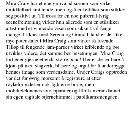
Mira Craig har et energinivå på scenen som virker
umiddelbart smittende, men også enkeltlåter som stikker
seg positivt ut. Til tross for en noe pubertal-ivrig
scenefremtoning virker hun allerede som en stilsikker
artist med et vinnende vesen som sikkert vil fenge
mange. I likhet med Serena og Grand Island er det like
mye potensialet i Mira Craig som virker så lovende.
Tilløp til fengende jam-partier virket kriblende og bør
utvikles videre, det samme bør besetningen. Mira Craig
fortjener gjerne et enda større band! Her er det er bare å
kjøre på med slagverk, blåsere og orgel for å underbygge
hennes image som verdensdame. Under Craigs opptreden
var det for øvrig morsomt å registrere at etter
røykeforbudet er nok lighterne borte, men
mobiltelefonenes fotoapparater og filmkamerar dannet
sin egen digitale stjernehimmel i publikumsmengden.