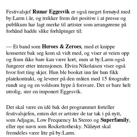
Runar Eggesvik
Festivalsjef
er også meget fornøyd med
by:Larm i år, og trekker frem det positive i at presse og
publikum har lagt merke til artister som arrangørene på
forhånd hadde slike forhåpinger til:
Heroes & Zeroes
— Et band som
, med et knippe
konserter bak seg kom så vidt med, og viser at veien opp
og fram ikke bare kan være kort, men at by:Larm også
fungerer etter intensjonen. Elvira Nikolaisen viser også
hvor fort ting skjer. Hun ble booket inn før hun fikk
platekontrakt, og leverer på den måten med 15 fotografer
rundt seg og en voldsom hype å forsvare. Det er bare helt
utrolig, sier en imponert Eggesvik.
Det skal være en idè bak det programmet forteller
festivalsjefen, enten det er artister de tar tak i på nytt,
Superfamily
som Adjagas, Low Frequency In Stereo og
,
eller nye navn som Rockettothesky. Nåløyet skal
fremdeles være lite på by:Larm.