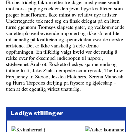
Et ubestridelig faktum etter tre dager med ørene vendt
mot norsk pop og rock er den jevnt høye kvaliteten som
preger bandfloraen, ikke minst av relativt nye artister.
Undertegnede tok med seg en finsk delegat på en liten
turné gjennom Tromsøs slapsete gater, og vedkommende
var etterpå overbevisende imponert og ikke så rent lite
misunnelig på kvaliteten og spennvidden over de norske
artistene. Det er ikke vanskelig å dele denne
oppfatningen. En tilfeldig valgt kveld var det mulig å
rekke over for eksempel indiepopen til napoo:,
støylevenet Årabrot, Rockettotheskys sjarmerende og
intime lo-fi, Jake Ziahs dempede countryrock, The Low
Frequency In Stereo, Jessica Fletchers, Serena Maneesh
og Hurra Torpedos dæljing på frysere og kjøleskap –
uten at det egentlig virket unaturlig.
Ledige stillinger