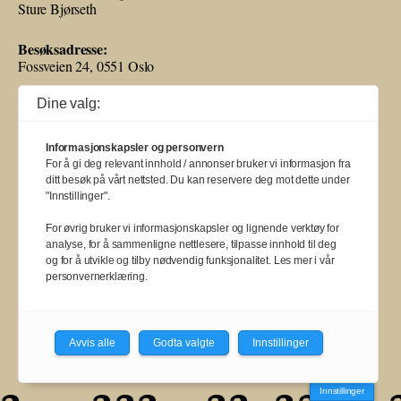
Sture Bjørseth
Besøksadresse:
Fossveien 24, 0551 Oslo
Postadresse:
Dine valg:
Postboks 2073 Grünerløkka,
0505 Oslo
Informasjonskapsler og personvern
For å gi deg relevant innhold / annonser bruker vi informasjon fra
ditt besøk på vårt nettsted. Du kan reservere deg mot dette under
"Innstillinger".
Ballade mottar tilskudd fra Norsk kulturråd, i tillegg til økonomisk støtte
For øvrig bruker vi informasjonskapsler og lignende verktøy for
fra eierne NOPA, Norsk komponistforening og Musikkforleggerne.
analyse, for å sammenligne nettlesere, tilpasse innhold til deg
Ballade drives etter Redaktør- og Vær Varsom-plakaten.
og for å utvikle og tilby nødvendig funksjonalitet. Les mer i vår
personvernerklæring.
BALLADE — NORGES MUSIKKMAGASIN
Avvis alle
Godta valgte
Innstillinger
a
a
a
a
a
a
a
a
a
Innstillinger