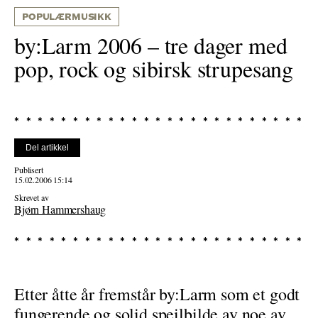
POPULÆRMUSIKK
by:Larm 2006 – tre dager med
pop, rock og sibirsk strupesang
Del artikkel
Publisert
15.02.2006 15:14
Skrevet av
Bjørn Hammershaug
Etter åtte år fremstår by:Larm som et godt
fungerende og solid speilbilde av noe av