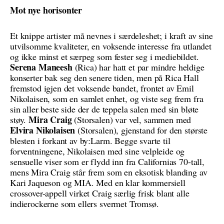
Mot nye horisonter
Et knippe artister må nevnes i særdeleshet; i kraft av sine
utvilsomme kvaliteter, en voksende interesse fra utlandet
og ikke minst et særpeg som fester seg i mediebildet.
Serena Maneesh
(Rica) har hatt et par mindre heldige
konserter bak seg den senere tiden, men på Rica Hall
fremstod igjen det voksende bandet, frontet av Emil
Nikolaisen, som en samlet enhet, og viste seg frem fra
sin aller beste side der de teppela salen med sin bløte
Mira Craig
støy.
(Storsalen) var vel, sammen med
Elvira Nikolaisen
(Storsalen), gjenstand for den største
blesten i forkant av by:Larm. Begge svarte til
forventningene, Nikolaisen med sine velpleide og
sensuelle viser som er flydd inn fra Californias 70-tall,
mens Mira Craig står frem som en eksotisk blanding av
Kari Jaqueson og MIA. Med en klar kommersiell
crossover-appell virket Craig særlig frisk blant alle
indierockerne som ellers svermet Tromsø.