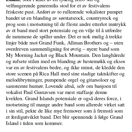
velfungerende genremiks stod for et av festivalens
friskeste pust. Anført av to rullerende vokalister pumpet
bandet ut en blanding av sørstatsrock, countryrock og
prog som i motsetning til de fleste andre etterlot inntrykk
av et band med stort potensiale og en vilje til å utfordre
de rammene de spiller under. Det er nok mulig å trekke
linjer både mot Grand Funk, Allman Brothers og – uten
overdreven sammenligning for øvrig – nyere band som
My Morning Jacket og Black Mountain. Den langhårede
og rufsete stilen med en blanding av hestemøkk og eksos
var en av festivalens bedre, og ikke minst, de kledde den
store scenen på Rica Hall med sine stadige taktskifter og
melodibrytninger, pumpende orgel og gitarsoloer og
samstemte humør. Lovende altså, selv om banjoen til
vokalist Paul Gustavsen var mest staffasje denne
kvelden. Grand Islands potensiale er også deres force, i
motsetning til mange andre band som allerede virket satt
i sin stil, pekte de like mye fremover som å fremstå som
et ferdigutviklet band. Det blir spennende å følge Grand
Island i tiden som kommer.