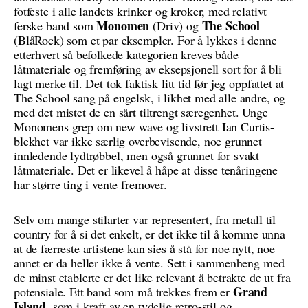
fotfeste i alle landets krinker og kroker, med relativt
Monomen
The School
ferske band som
(Driv) og
(BlåRock) som et par eksempler. For å lykkes i denne
etterhvert så befolkede kategorien kreves både
låtmateriale og fremføring av eksepsjonell sort for å bli
lagt merke til. Det tok faktisk litt tid før jeg oppfattet at
The School sang på engelsk, i likhet med alle andre, og
med det mistet de en sårt tiltrengt særegenhet. Unge
Monomens grep om new wave og livstrett Ian Curtis-
blekhet var ikke særlig overbevisende, noe grunnet
innledende lydtrøbbel, men også grunnet for svakt
låtmateriale. Det er likevel å håpe at disse tenåringene
har større ting i vente fremover.
Selv om mange stilarter var representert, fra metall til
country for å si det enkelt, er det ikke til å komme unna
at de færreste artistene kan sies å stå for noe nytt, noe
annet er da heller ikke å vente. Sett i sammenheng med
de minst etablerte er det like relevant å betrakte de ut fra
Grand
potensiale. Ett band som må trekkes frem er
Island
, som i kraft av en tydelig retro-stil og