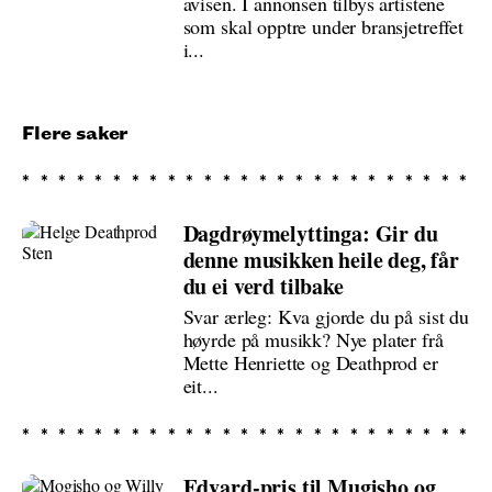
avisen. I annonsen tilbys artistene
som skal opptre under bransjetreffet
i...
Flere saker
Dagdrøymelyttinga: Gir du
denne musikken heile deg, får
du ei verd tilbake
Svar ærleg: Kva gjorde du på sist du
høyrde på musikk? Nye plater frå
Mette Henriette og Deathprod er
eit...
Edvard-pris til Mugisho og