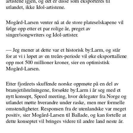
artistene igjen, og det er disse som eksporteres til
utlandet, ikke Idol-artistene.
Mogård-Larsen venter nå at de store plateselskapene vil
følge opp etter et par rolige år, preget av
singer/songwriters og Idol-artister.
— Jeg mener at dette var et historisk by:Larm, og står
for at vi i løpet av en treårs-periode vil øke eksporttallene
opp mot 500 millioner kroner, sier en optimistisk
Mogård-Larsen.
Etter fjorårets skuffende norske oppmøte på en del av
bransjetilstelningene, forsøkte by:Larm i år seg med et
nytt konsept, Speed meeting, hvor delegater fra Norge og
utlandet møtte hverandre under raske, men mer formelle
omstendigheter. Responsen fra de utenlandske var meget
positiv, sier Mogård-Larsen til Ballade, og kan fortelle at
dette konseptet vil bringes videre til andre land neste år.