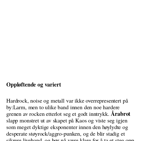
Oppløftende og variert
Hardrock, noise og metall var ikke overrepresentert på
by:Larm, men to ulike band innen den noe hardere
Årabrot
grenen av rocken etterlot seg et godt inntrykk.
slapp monstret ut av skapet på Kaos og viste seg igjen
som meget dyktige eksponenter innen den høylydte og
desperate støyrock/aggro-punken, og de blir stadig et
sikrere liveband, og bør nå være klare for å ta et steg opp