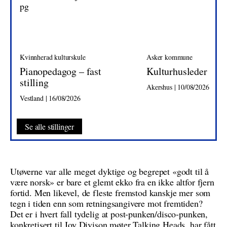
Kvinnherad kulturskule
Asker kommune
Pianopedagog – fast
Kulturhusleder
stilling
Akershus | 10/08/2026
Vestland | 16/08/2026
Se alle stillinger
Utøverne var alle meget dyktige og begrepet «godt til å
være norsk» er bare et glemt ekko fra en ikke altfor fjern
fortid. Men likevel, de fleste fremstod kanskje mer som
tegn i tiden enn som retningsangivere mot fremtiden?
Det er i hvert fall tydelig at post-punken/disco-punken,
konkretisert til Joy Divison møter Talking Heads, har fått