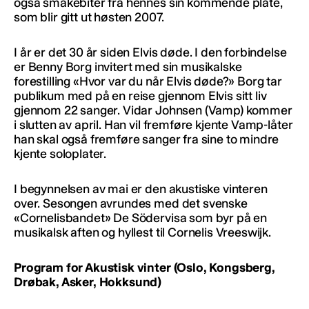
også smakebiter fra hennes sin kommende plate,
som blir gitt ut høsten 2007.
I år er det 30 år siden Elvis døde. I den forbindelse
er Benny Borg invitert med sin musikalske
forestilling «Hvor var du når Elvis døde?» Borg tar
publikum med på en reise gjennom Elvis sitt liv
gjennom 22 sanger. Vidar Johnsen (Vamp) kommer
i slutten av april. Han vil fremføre kjente Vamp-låter
han skal også fremføre sanger fra sine to mindre
kjente soloplater.
I begynnelsen av mai er den akustiske vinteren
over. Sesongen avrundes med det svenske
«Cornelisbandet» De Södervisa som byr på en
musikalsk aften og hyllest til Cornelis Vreeswijk.
Program for Akustisk vinter (Oslo, Kongsberg,
Drøbak, Asker, Hokksund)