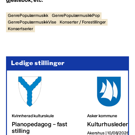
GenrePopulærmusikk
GenrePopulærmusikkPop
GenrePopulærmusikkVise
Konserter / Forestillinger
Konsertserier
Ledige stillinger
Kvinnherad kulturskule
Asker kommune
Pianopedagog – fast
Kulturhusleder
stilling
Akershus | 10/08/2026