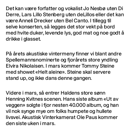
Det kan være forfatter og vokalist Jo Nesbø uten Di
Derre, Lars Lillo Stenberg uten deLillos eller det kan
være Anneli Drecker uten Bel Canto. I tillegg til
selve konserten, så legges det stor vekt på bord
med hvite duker, levende lys, god mat og noe godt å
drikke i glasset.
På årets akustiske vintermeny finner vi blant andre
Spellemannsnominerte og fjorårets store yndling
Elvira Nikolaisen. I mars kommer Tommy Steine
med showet «Helt aleine». Steine skal servere
stand up, og ikke dans denne gangen.
Videre i mars, så entrer Haldens store sønn
Henning Kvitnes scenen. Hans siste album «Ut av
veggen» solgte i fjor nesten 40.000 album, og han
vil nok synge mye om folks humpete og hullete
livsvei. Akustisk Vinterkamerat Ole Paus kommer
den siste uken i mars.