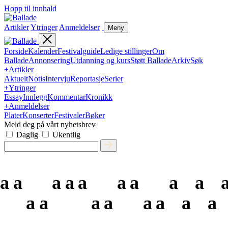
Hopp til innhald
Artikler
Ytringer
Anmeldelser
Meny
Forside
Kalender
Festivalguide
Ledige stillinger
Om
Ballade
Annonsering
Utdanning og kurs
Støtt Ballade
Arkiv
Søk
+
Artikler
Aktuelt
Notis
Intervju
Reportasje
Serier
+
Ytringer
Essay
Innlegg
Kommentar
Kronikk
+
Anmeldelser
Plater
Konserter
Festivaler
Bøker
Meld deg på vårt nyhetsbrev
Daglig
Ukentlig
a
a
a
a
a
a
a
a
a
a
a
a
a
a
a
a
a