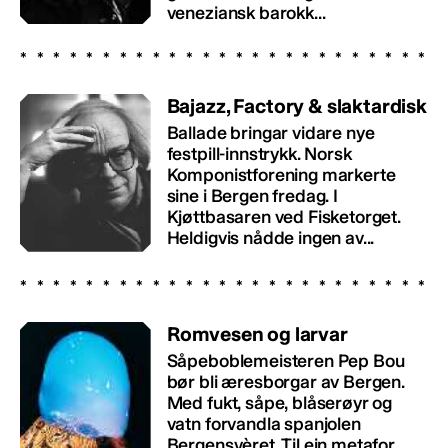
veneziansk barokk...
Bajazz, Factory & slaktardisk
Ballade bringar vidare nye
festpill-innstrykk. Norsk
Komponistforening markerte
sine i Bergen fredag. I
Kjøttbasaren ved Fisketorget.
Heldigvis nådde ingen av...
Romvesen og larvar
Såpeboblemeisteren Pep Bou
bør bli æresborgar av Bergen.
Med fukt, såpe, blåserøyr og
vatn forvandla spanjolen
Bergensvèret. Til ein metafor....