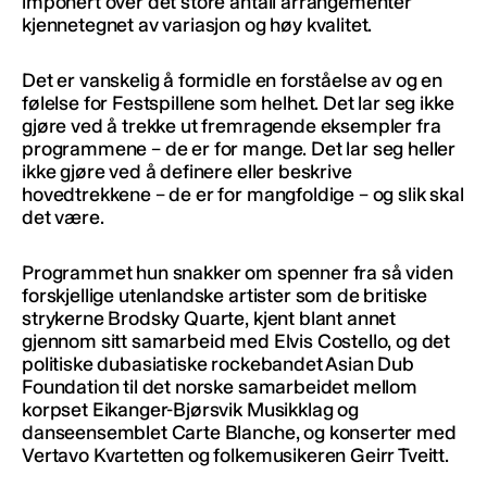
imponert over det store antall arrangementer
kjennetegnet av variasjon og høy kvalitet.
Det er vanskelig å formidle en forståelse av og en
følelse for Festspillene som helhet. Det lar seg ikke
gjøre ved å trekke ut fremragende eksempler fra
programmene – de er for mange. Det lar seg heller
ikke gjøre ved å definere eller beskrive
hovedtrekkene – de er for mangfoldige – og slik skal
det være.
Programmet hun snakker om spenner fra så viden
forskjellige utenlandske artister som de britiske
strykerne Brodsky Quarte, kjent blant annet
gjennom sitt samarbeid med Elvis Costello, og det
politiske dubasiatiske rockebandet Asian Dub
Foundation til det norske samarbeidet mellom
korpset Eikanger-Bjørsvik Musikklag og
danseensemblet Carte Blanche, og konserter med
Vertavo Kvartetten og folkemusikeren Geirr Tveitt.