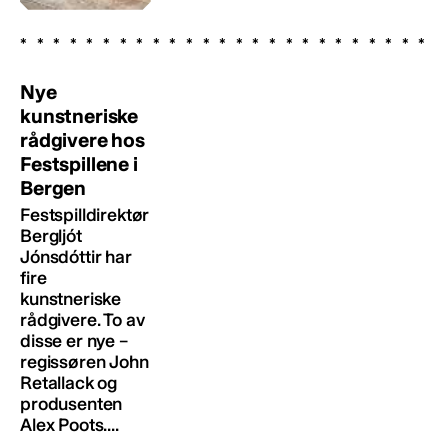
Nye
kunstneriske
rådgivere hos
Festspillene i
Bergen
Festspilldirektør
Bergljót
Jónsdóttir har
fire
kunstneriske
rådgivere. To av
disse er nye –
regissøren John
Retallack og
produsenten
Alex Poots....