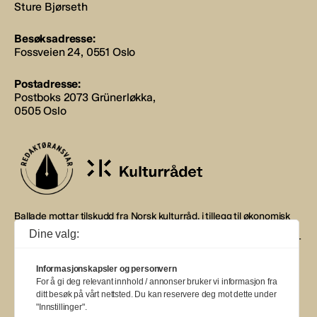
Sture Bjørseth
Besøksadresse:
Fossveien 24, 0551 Oslo
Postadresse:
Postboks 2073 Grünerløkka,
0505 Oslo
Ballade mottar tilskudd fra Norsk kulturråd, i tillegg til økonomisk
støtte fra eierne NOPA, Norsk komponistforening og
Dine valg:
Musikkforleggerne. Ballade drives etter Redaktør- og Vær Varsom-
plakaten.
Informasjonskapsler og personvern
BALLADE — NORGES MUSIKKMAGASIN
For å gi deg relevant innhold / annonser bruker vi informasjon fra
ditt besøk på vårt nettsted. Du kan reservere deg mot dette under
"Innstillinger".