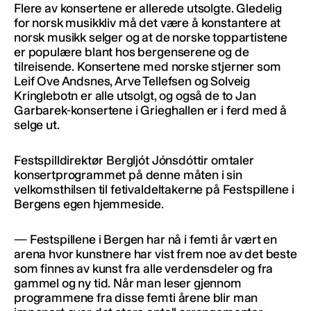
Flere av konsertene er allerede utsolgte. Gledelig
for norsk musikkliv må det være å konstantere at
norsk musikk selger og at de norske toppartistene
er populære blant hos bergenserene og de
tilreisende. Konsertene med norske stjerner som
Leif Ove Andsnes, Arve Tellefsen og Solveig
Kringlebotn er alle utsolgt, og også de to Jan
Garbarek-konsertene i Grieghallen er i ferd med å
selge ut.
Festspilldirektør Bergljót Jónsdóttir omtaler
konsertprogrammet på denne måten i sin
velkomsthilsen til fetivaldeltakerne på Festspillene i
Bergens egen hjemmeside.
— Festspillene i Bergen har nå i femti år vært en
arena hvor kunstnere har vist frem noe av det beste
som finnes av kunst fra alle verdensdeler og fra
gammel og ny tid. Når man leser gjennom
programmene fra disse femti årene blir man