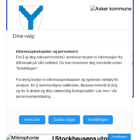
Dine valg:
Kvinnherad kulturskule
Asker kommune
Informasjonskapsler og personvern
Pianopedagog – fast
Kulturhusleder
For å gi deg relevant innhold / annonser bruker vi informasjon fra
stilling
ditt besøk på vårt nettsted. Du kan reservere deg mot dette under
Akershus | 10/08/2026
"Innstillinger".
Vestland | 16/08/2026
For øvrig bruker vi informasjonskapsler og lignende verktøy for
analyse, for å sammenligne nettlesere, tilpasse innhold til deg
Se alle stillinger
og for å utvikle og tilby nødvendig funksjonalitet. Les mer i vår
personvernerklæring.
Relaterte saker
Avvis alle
Godta valgte
Innstillinger
I Stockhausens utopiske
Innstillinger