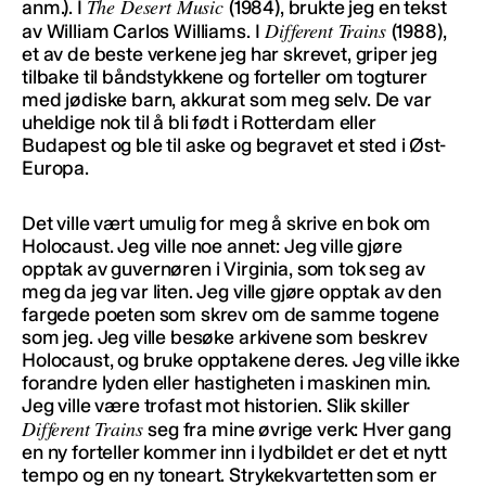
The Desert Music
anm.). I
(1984), brukte jeg en tekst
Different Trains
av William Carlos Williams. I
(1988),
et av de beste verkene jeg har skrevet, griper jeg
tilbake til båndstykkene og forteller om togturer
med jødiske barn, akkurat som meg selv. De var
uheldige nok til å bli født i Rotterdam eller
Budapest og ble til aske og begravet et sted i Øst-
Europa.
Det ville vært umulig for meg å skrive en bok om
Holocaust. Jeg ville noe annet: Jeg ville gjøre
opptak av guvernøren i Virginia, som tok seg av
meg da jeg var liten. Jeg ville gjøre opptak av den
fargede poeten som skrev om de samme togene
som jeg. Jeg ville besøke arkivene som beskrev
Holocaust, og bruke opptakene deres. Jeg ville ikke
forandre lyden eller hastigheten i maskinen min.
Jeg ville være trofast mot historien. Slik skiller
Different Trains
seg fra mine øvrige verk: Hver gang
en ny forteller kommer inn i lydbildet er det et nytt
tempo og en ny toneart. Strykekvartetten som er