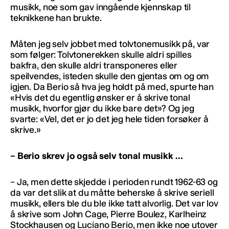
musikk, noe som gav inngående kjennskap til
teknikkene han brukte.
Måten jeg selv jobbet med tolvtonemusikk på, var
som følger: Tolvtonerekken skulle aldri spilles
bakfra, den skulle aldri transponeres eller
speilvendes, isteden skulle den gjentas om og om
igjen. Da Berio så hva jeg holdt på med, spurte han
«Hvis det du egentlig ønsker er å skrive tonal
musikk, hvorfor gjør du ikke bare det»? Og jeg
svarte: «Vel, det er jo det jeg hele tiden forsøker å
skrive.»
– Berio skrev jo også selv tonal musikk …
– Ja, men dette skjedde i perioden rundt 1962-63 og
da var det slik at du måtte beherske å skrive seriell
musikk, ellers ble du ble ikke tatt alvorlig. Det var lov
å skrive som John Cage, Pierre Boulez, Karlheinz
Stockhausen og Luciano Berio, men ikke noe utover