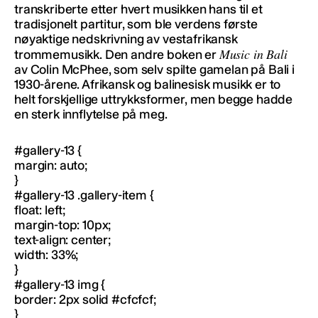
transkriberte etter hvert musikken hans til et
tradisjonelt partitur, som ble verdens første
nøyaktige nedskrivning av vestafrikansk
Music in Bali
trommemusikk. Den andre boken er
av Colin McPhee, som selv spilte gamelan på Bali i
1930-årene. Afrikansk og balinesisk musikk er to
helt forskjellige uttrykksformer, men begge hadde
en sterk innflytelse på meg.
#gallery-13 {
margin: auto;
}
#gallery-13 .gallery-item {
float: left;
margin-top: 10px;
text-align: center;
width: 33%;
}
#gallery-13 img {
border: 2px solid #cfcfcf;
}