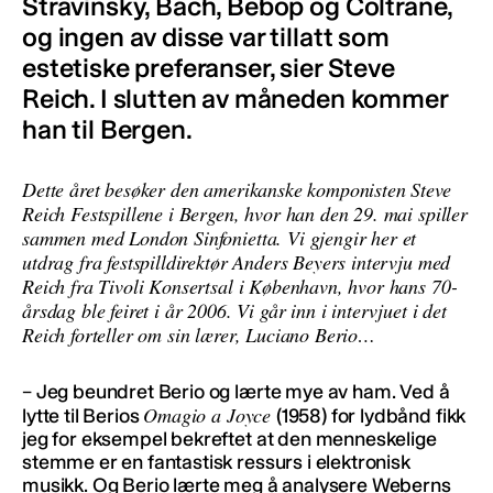
Stravinsky, Bach, Bebop og Coltrane,
og ingen av disse var tillatt som
estetiske preferanser, sier Steve
Reich. I slutten av måneden kommer
han til Bergen.
Dette året besøker den amerikanske komponisten Steve
Reich Festspillene i Bergen, hvor han den 29. mai spiller
sammen med London Sinfonietta. Vi gjengir her et
utdrag fra festspilldirektør Anders Beyers intervju med
Reich fra Tivoli Konsertsal i København, hvor hans 70-
årsdag ble feiret i år 2006. Vi går inn i intervjuet i det
Reich forteller om sin lærer, Luciano Berio…
– Jeg beundret Berio og lærte mye av ham. Ved å
Omagio a Joyce
lytte til Berios
(1958) for lydbånd fikk
jeg for eksempel bekreftet at den menneskelige
stemme er en fantastisk ressurs i elektronisk
musikk. Og Berio lærte meg å analysere Weberns