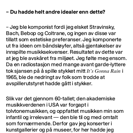
– Du hadde helt andre idealer enn dette?
– Jeg ble komponist fordi jeg elsket Stravinsky,
Bach, Bebop og Coltrane, og ingen av disse var
tillatt som estetiske preferanser. Jeg komponerte
ut fra ideen om båndsløyfer, altså gjentakelser av
innspilte musikksekvenser. Resultatet av dette var
at jeg ble avskåret fra miljøet. Jeg følte meg ensom.
Da en radiostasjon med mange avant garde-lyttere
It’s Gonna Rain
tok sjansen på å spille stykket mitt
i
1965, ble de nedringt av folk som trodde at
avspillerutstyret hadde gått i stykker.
Slik var det gjennom 60-tallet; den akademiske
musikkverdenen i USA var forgapt i
tolvtonemusikken, og oppfattet musikken min som
infantil og irrelevant — den ble til og med omtalt
som fornærmende. Derfor gav jeg konserter i
kunstgallerier og på museer, for her hadde jeg