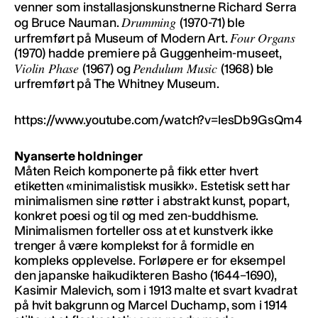
venner som installasjonskunstnerne Richard Serra
Drumming
og Bruce Nauman.
(1970-71) ble
Four Organs
urfremført på Museum of Modern Art.
(1970) hadde premiere på Guggenheim-museet,
Violin Phase
Pendulum Music
(1967) og
(1968) ble
urfremført på The Whitney Museum.
https://www.youtube.com/watch?v=lesDb9GsQm4
Nyanserte holdninger
Måten Reich komponerte på fikk etter hvert
etiketten «minimalistisk musikk». Estetisk sett har
minimalismen sine røtter i abstrakt kunst, popart,
konkret poesi og til og med zen-buddhisme.
Minimalismen forteller oss at et kunstverk ikke
trenger å være komplekst for å formidle en
kompleks opplevelse. Forløpere er for eksempel
den japanske haikudikteren Basho (1644–1690),
Kasimir Malevich, som i 1913 malte et svart kvadrat
på hvit bakgrunn og Marcel Duchamp, som i 1914