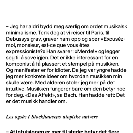
– Jeg har aldri bydd meg særlig om ordet musikalsk
minimalisme. Tenk deg at vi reiser til Paris, til
Debussys grav, graver ham opp og spør «Excuséz-
moi, monsieur, est-ce que vous êtes
expressioniste?» Han svarer: «Merde!» og legger
seg til å sove igjen. Det er ikke interessant for en
komponist å få plassert et stempel på musikken.
Og manifester er for idioter. Da jeg var yngre hadde
jeg mer konkrete ideer om hvordan musikken min
skulle være. Med alderen stoler jeg mer på det
intuitive. Musikken fungerer bare om den betyr noe
for deg. «Das Affekt», sa Bach. Han hadde rett: Det
er det musikk handler om.
Les også:
I Stockhausens utopiske univers
– At intuisjonen er mer til stede; betyr det flere