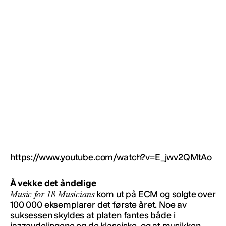
https://www.youtube.com/watch?v=E_jwv2QMtAo
Å vekke det åndelige
Music for 18 Musicians
kom ut på ECM og solgte over
100 000 eksemplarer det første året. Noe av
suksessen skyldes at platen fantes både i
jazzavdelingene og de klassiske, og at musikken