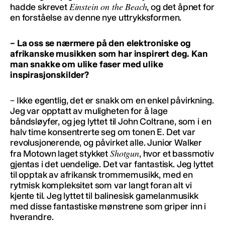
Einstein on the Beach
hadde skrevet
, og det åpnet for
en forståelse av denne nye uttrykksformen.
– La oss se nærmere på den elektroniske og
afrikanske musikken som har inspirert deg. Kan
man snakke om ulike faser med ulike
inspirasjonskilder?
– Ikke egentlig, det er snakk om en enkel påvirkning.
Jeg var opptatt av muligheten for å lage
båndsløyfer, og jeg lyttet til John Coltrane, som i en
halv time konsentrerte seg om tonen E. Det var
revolusjonerende, og påvirket alle. Junior Walker
Shotgun
fra Motown laget stykket
, hvor et bassmotiv
gjentas i det uendelige. Det var fantastisk. Jeg lyttet
til opptak av afrikansk trommemusikk, med en
rytmisk kompleksitet som var langt foran alt vi
kjente til. Jeg lyttet til balinesisk gamelanmusikk
med disse fantastiske mønstrene som griper inn i
hverandre.