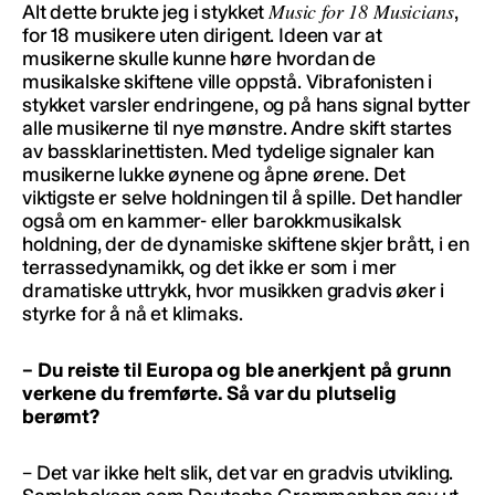
Music for 18 Musicians
Alt dette brukte jeg i stykket
,
for 18 musikere uten dirigent. Ideen var at
musikerne skulle kunne høre hvordan de
musikalske skiftene ville oppstå. Vibrafonisten i
stykket varsler endringene, og på hans signal bytter
alle musikerne til nye mønstre. Andre skift startes
av bassklarinettisten. Med tydelige signaler kan
musikerne lukke øynene og åpne ørene. Det
viktigste er selve holdningen til å spille. Det handler
også om en kammer- eller barokkmusikalsk
holdning, der de dynamiske skiftene skjer brått, i en
terrassedynamikk, og det ikke er som i mer
dramatiske uttrykk, hvor musikken gradvis øker i
styrke for å nå et klimaks.
– Du reiste til Europa og ble anerkjent på grunn
verkene du fremførte. Så var du plutselig
berømt?
– Det var ikke helt slik, det var en gradvis utvikling.