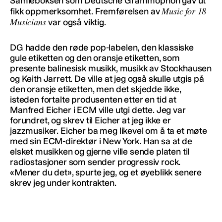
Samleboksen som Deutsche Grammophon gav ut
Music for 18
fikk oppmerksomhet. Fremførelsen av
Musicians
var også viktig.
DG hadde den røde pop-labelen, den klassiske
gule etiketten og den oransje etiketten, som
presente balinesisk musikk, musikk av Stockhausen
og Keith Jarrett. De ville at jeg også skulle utgis på
den oransje etiketten, men det skjedde ikke,
isteden fortalte produsenten etter en tid at
Manfred Eicher i ECM ville utgi dette. Jeg var
forundret, og skrev til Eicher at jeg ikke er
jazzmusiker. Eicher ba meg likevel om å ta et møte
med sin ECM-direktør i New York. Han sa at de
elsket musikken og gjerne ville sende platen til
radiostasjoner som sender progressiv rock.
«Mener du det», spurte jeg, og et øyeblikk senere
skrev jeg under kontrakten.