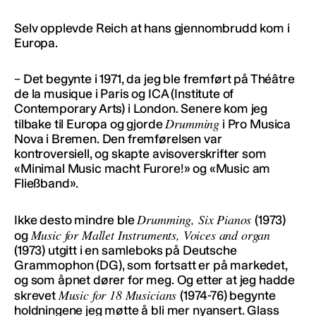
Selv opplevde Reich at hans gjennombrudd kom i
Europa.
– Det begynte i 1971, da jeg ble fremført på Théâtre
de la musique i Paris og ICA (Institute of
Contemporary Arts) i London. Senere kom jeg
Drumming
tilbake til Europa og gjorde
i Pro Musica
Nova i Bremen. Den fremførelsen var
kontroversiell, og skapte avisoverskrifter som
«Minimal Music macht Furore!» og «Music am
Fließband».
Drumming, Six Pianos
Ikke desto mindre ble
(1973)
Music for Mallet Instruments, Voices and organ
og
(1973) utgitt i en samleboks på Deutsche
Grammophon (DG), som fortsatt er på markedet,
og som åpnet dører for meg. Og etter at jeg hadde
Music for 18 Musicians
skrevet
(1974-76) begynte
holdningene jeg møtte å bli mer nyansert. Glass