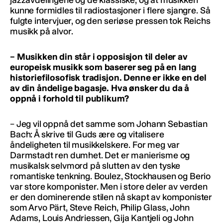
kunne formidles til radiostasjoner i flere sjangre. Så
fulgte intervjuer, og den seriøse pressen tok Reichs
musikk på alvor.
– Musikken din står i opposisjon til deler av
europeisk musikk som baserer seg på en lang
historiefilosofisk tradisjon. Denne er ikke en del
av din åndelige bagasje. Hva ønsker du da å
oppnå i forhold til publikum?
– Jeg vil oppnå det samme som Johann Sebastian
Bach: Å skrive til Guds ære og vitalisere
åndeligheten til musikkelskere. For meg var
Darmstadt ren dumhet. Det er manierisme og
musikalsk selvmord på slutten av den tyske
romantiske tenkning. Boulez, Stockhausen og Berio
var store komponister. Men i store deler av verden
er den dominerende stilen nå skapt av komponister
som Arvo Pärt, Steve Reich, Philip Glass, John
Adams, Louis Andriessen, Gija Kantjeli og John